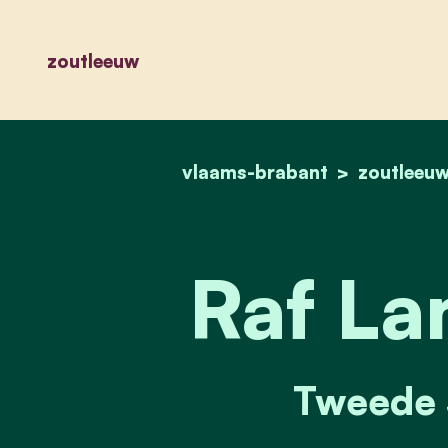
zoutleeuw
vlaams-brabant
zoutleeu
Raf La
Tweede 