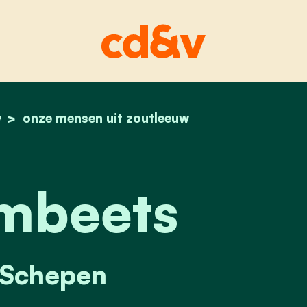
w
home
raf lambeets
onze mensen uit zoutleeuw
mbeets
Schepen