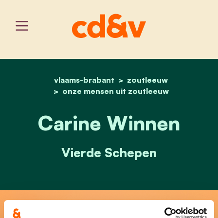
vlaams-brabant
home
carine winnen
zoutleeuw
onze mensen uit zoutleeuw
Carine Winnen
Vierde Schepen