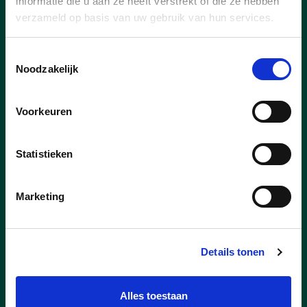
informatie die u aan ze heeft verstrekt of die ze hebben
verzameld op basis van uw gebruik van hun services.
13/07/26
Toestemmingsselectie
Noodzakelijk
Klinkt Goed! Zwevegem!
Zin in zwoele zomeravonden met live
Voorkeuren
muziek, met daarbij een koel drankje op
een unieke plaats? Deze zomer lanceert
Zwevegem 'Klinkt Goed'!
Statistieken
Vier donderdagen in juli en augustus
transformeren we de mooiste historische
Marketing
plekjes van Zwevegem tot een gezellig
pop-up zomerterras. En o ja: op 6
augustus mag er ook hard gelachen
Details tonen
worden. Je ontdekt
hier
alle details.
Alles toestaan
lees meer