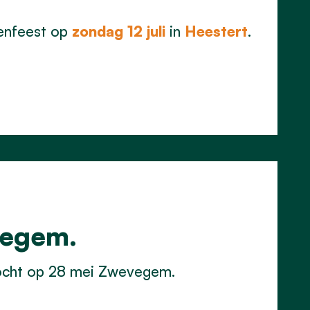
denfeest op
zondag 12 juli
in
Heestert
.
vegem.
ezocht op 28 mei Zwevegem.