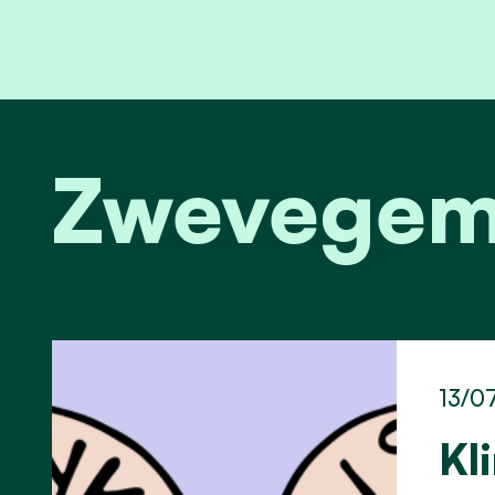
Zwevegem
13/0
Kl