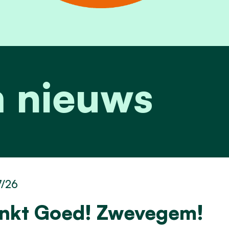
 nieuws
7/26
inkt Goed! Zwevegem!