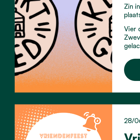
Zin i
plaat
Vier 
Zweve
gela
28/0
Vr