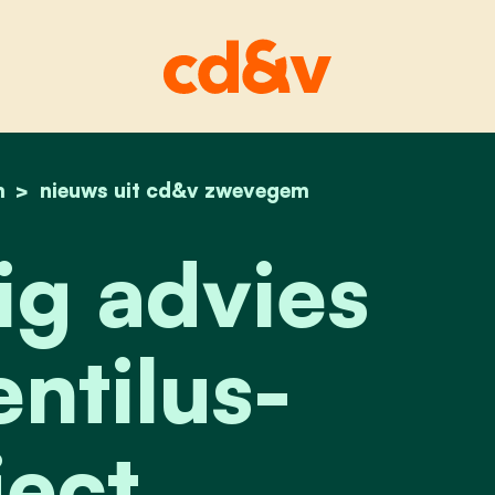
m
home
ongunstig advies over ventilus-project.
nieuws uit cd&v zwevegem
g advies
ntilus-
ect.