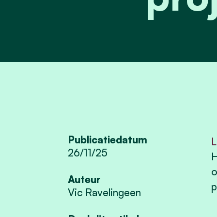
Publicatiedatum
L
26/11/25
H
o
Auteur
p
Vic Ravelingeen