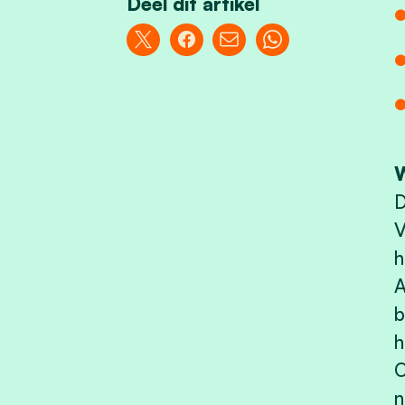
Deel dit artikel
W
D
V
h
A
b
h
O
n