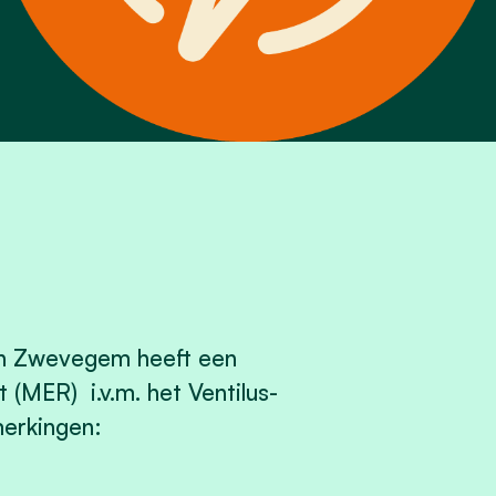
an Zwevegem heeft een
 (MER) i.v.m. het Ventilus-
merkingen: