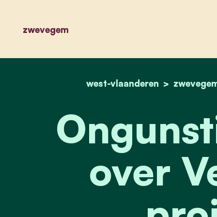
zwevegem
west-vlaanderen
zwevege
Ongunsti
over Ve
proj