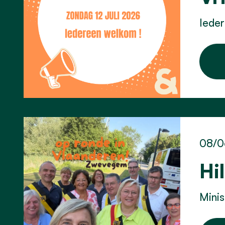
Ieder
08/0
Hi
Minis