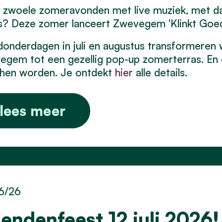
n zwoele zomeravonden met live muziek, met da
s? Deze zomer lanceert Zwevegem 'Klinkt Goe
donderdagen in juli en augustus transformeren 
gem tot een gezellig pop-up zomerterras. En 
chen worden. Je ontdekt
hier
alle details.
lees meer
6/26
iendenfeest 12 juli 2026!