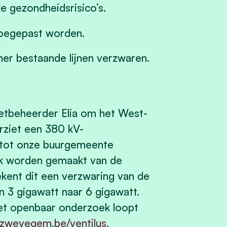
ke gezondheidsrisico’s.
toegepast worden.
r bestaande lijnen verzwaren.
netbeheerder Elia om het West-
orziet een 380 kV-
t tot onze buurgemeente
ik worden gemaakt van de
kent dit een verzwaring van de
an 3 gigawatt naar 6 gigawatt.
et openbaar onderzoek loopt
zwevegem.be/ventilus.