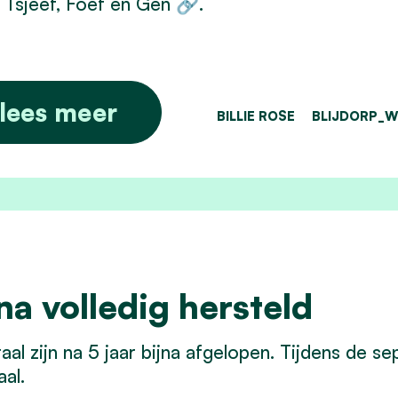
 Tsjeef, Foef en Gen 🔗.
lees meer
BILLIE ROSE
BLIJDORP_W
na volledig hersteld
al zijn na 5 jaar bijna afgelopen. Tijdens de
al.