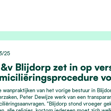
3/25
&v Blijdorp zet in op ver
miciliëringsprocedure v
 wanpraktijken van het vorige bestuur in Blij
rzaken, Peter Dewijze werk van een transparan
iliëringsaanvragen. "Blijdorp stond vroeger geke
en, alle religies, kortom iedereen moet zich wel