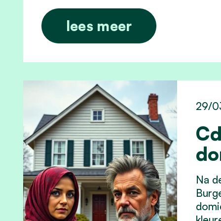
lees meer
29/0
Cd
do
Na de
Burge
domic
kleur