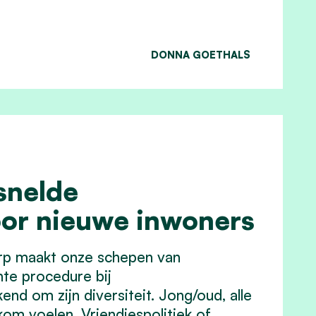
DONNA GOETHALS
snelde
oor nieuwe inwoners
dorp maakt onze schepen van
te procedure bij
nd om zijn diversiteit. Jong/oud, alle
kom voelen. Vriendjespolitiek of