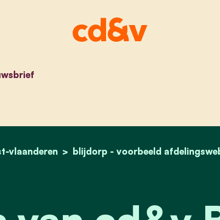
uwsbrief
t-vlaanderen
blijdorp - voorbeeld afdelingswe
home
nieuws van cd&v blij
 van cd&v B