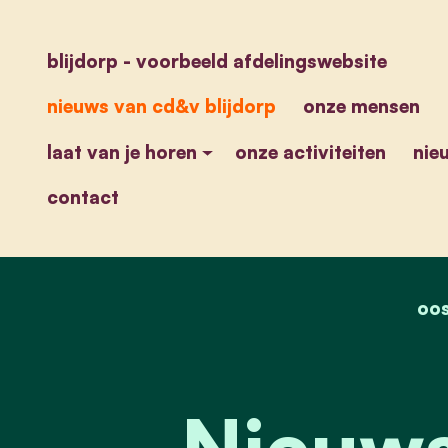
blijdorp - voorbeeld afdelingswebsite
nieuws van cd&v blijdorp
onze mensen
laat van je horen
onze activiteiten
nie
contact
oos
Nieuws