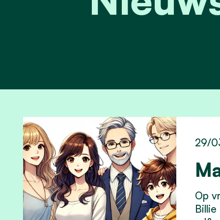
29/0
Ma
Op vr
Billi