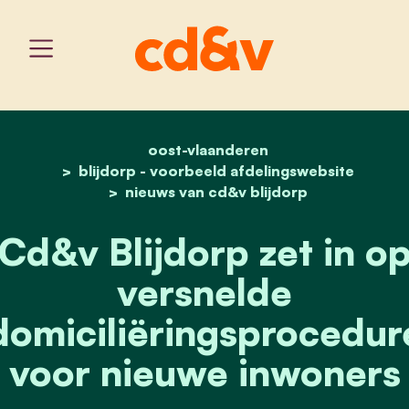
oost-vlaanderen
home
cd&v blijdorp zet in op 
blijdorp - voorbeeld afdelingswebsite
nieuws van cd&v blijdorp
Cd&v Blijdorp zet in o
versnelde
domiciliëringsprocedur
voor nieuwe inwoners