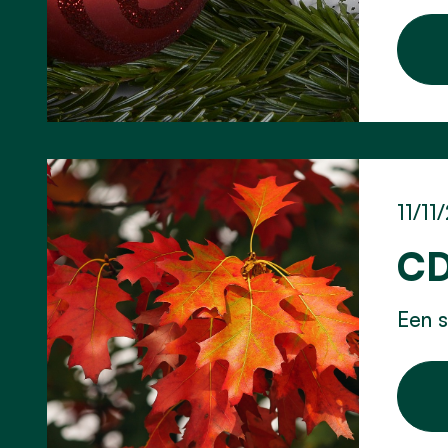
11/11
CD
Een s