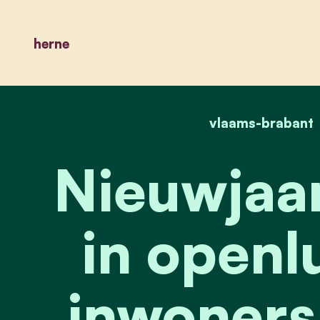
herne
vlaams-brabant
Nieuwjaar
in openl
inwoners