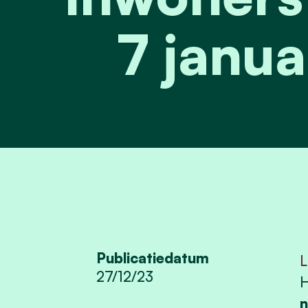
7 janua
Publicatiedatum
L
27/12/23
H
n