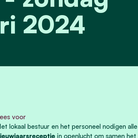
ri 2024
ees voor
et lokaal bestuur en het personeel nodigen alle
ieuwjaarsreceptie
in openlucht om samen het ja