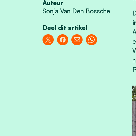
Auteur
Sonja Van Den Bossche
D
i
Deel dit artikel
A
e
W
n
P