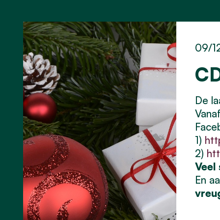
09/1
CD
De la
Vanaf
Face
1)
ht
2)
ht
Veel
En a
vreug