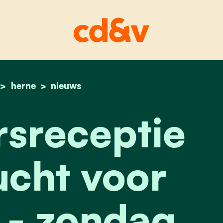
home
herne
nieuwjaarsreceptie in openlucht voor inwoner
nieuws
sreceptie
ucht voor
 - zondag