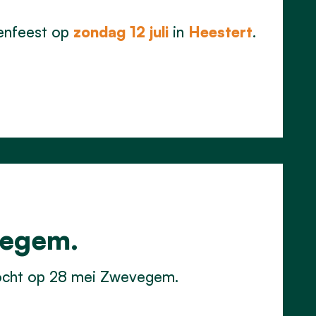
denfeest op
zondag 12 juli
in
Heestert
.
vegem.
ezocht op 28 mei Zwevegem.