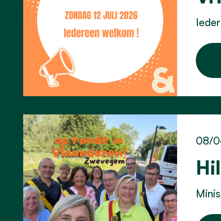
Ieder
08/0
Hi
Minis