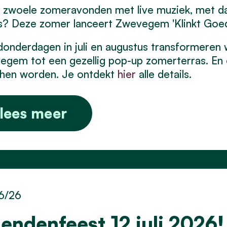
n zwoele zomeravonden met live muziek, met da
s? Deze zomer lanceert Zwevegem 'Klinkt Goe
donderdagen in juli en augustus transformeren 
gem tot een gezellig pop-up zomerterras. En 
chen worden. Je ontdekt
hier
alle details.
lees meer
6/26
iendenfeest 12 juli 2026!