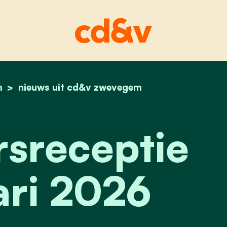
m
home
nieuwjaarsreceptie.
nieuws uit cd&v zwevegem
sreceptie
ari 2026