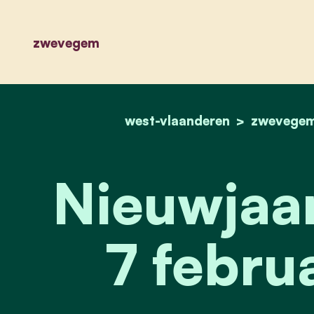
zwevegem
west-vlaanderen
zwevege
Nieuwjaar
7 febru