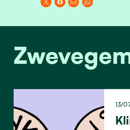
Zwevegem
13/0
Kl