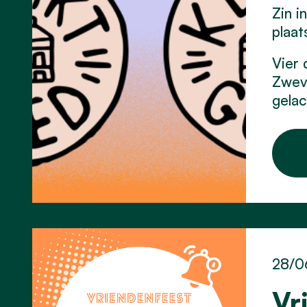
Zin i
plaat
Vier 
Zweve
gela
28/0
Vr