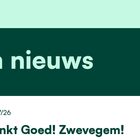
 nieuws
7/26
inkt Goed! Zwevegem!