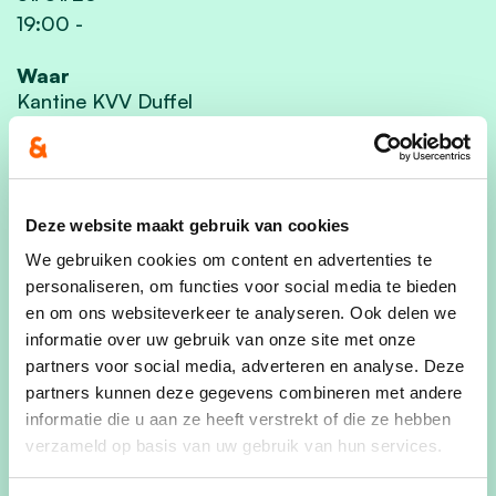
19:00
-
Waar
Kantine KVV Duffel
Heidestraat 7B
Duffel 2570
België
Deze website maakt gebruik van cookies
Deel dit evenement
We gebruiken cookies om content en advertenties te
personaliseren, om functies voor social media te bieden
en om ons websiteverkeer te analyseren. Ook delen we
informatie over uw gebruik van onze site met onze
partners voor social media, adverteren en analyse. Deze
partners kunnen deze gegevens combineren met andere
Onze nieuwjaarsreceptie gaat door op zaterdag
informatie die u aan ze heeft verstrekt of die ze hebben
31 januari 2026 vanaf 19u00 in de kantine van
verzameld op basis van uw gebruik van hun services.
KVV Duffel, Heidestraat 7B 2570 Duffel.