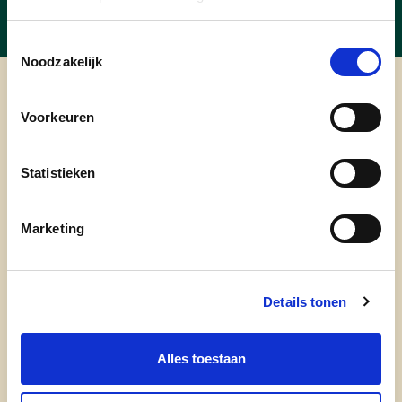
Toestemmingsselectie
Noodzakelijk
cd&v Duffel
Voorkeuren
Statistieken
Marketing
Details tonen
Alles toestaan
onze partij