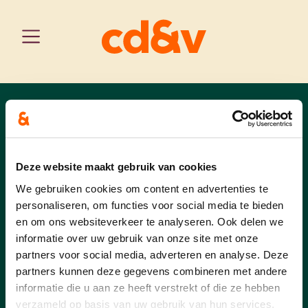
antwerpen
home
activiteiten cd&v duffel
duffel
Activiteiten cd&v
Deze website maakt gebruik van cookies
Duffel
We gebruiken cookies om content en advertenties te
personaliseren, om functies voor social media te bieden
en om ons websiteverkeer te analyseren. Ook delen we
informatie over uw gebruik van onze site met onze
partners voor social media, adverteren en analyse. Deze
Er zijn geen evenementen gepland
partners kunnen deze gegevens combineren met andere
in de nabije toekomst.
informatie die u aan ze heeft verstrekt of die ze hebben
verzameld op basis van uw gebruik van hun services.