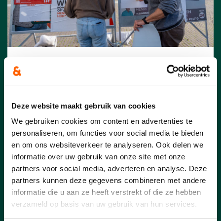
23/07/26
Pelt scoort in Vlaamse top-
15 voor 11.11.11
Deze website maakt gebruik van cookies
We gebruiken cookies om content en advertenties te
Vorig jaar haalde Pelt 44 425 euro op
personaliseren, om functies voor social media te bieden
voor 11.11.11. Daarmee eindigt onze
en om ons websiteverkeer te analyseren. Ook delen we
gemeente op de vijftiende plaats in
informatie over uw gebruik van onze site met onze
Vlaanderen en op de derde plaats in
partners voor social media, adverteren en analyse. Deze
Limburg. Ook per inwoner scoort Pelt
opvallend sterk: met 1,28 euro per
partners kunnen deze gegevens combineren met andere
inwoner ligt de opbrengst ruim dubbel zo
informatie die u aan ze heeft verstrekt of die ze hebben
hoog als het Vlaamse gemiddelde.
verzameld op basis van uw gebruik van hun services.