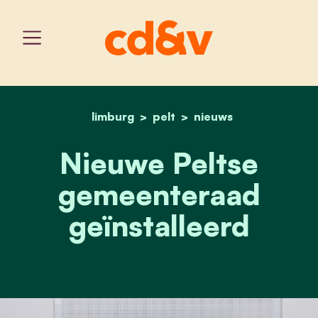
limburg
pelt
home
nieuwe peltse gemeenter
nieuws
Nieuwe Peltse
gemeenteraad
geïnstalleerd