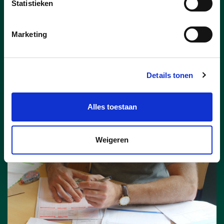
Statistieken
20 juni, Bibliotheek Kinrooi
27 juni, De Stegel Molenbeersel
Marketing
lees meer
Details tonen
Alles toestaan
Weigeren