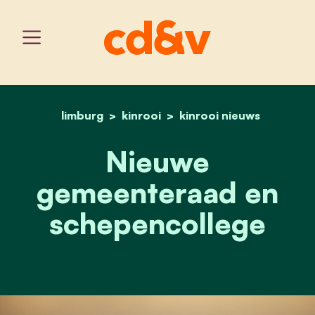
limburg
kinrooi
home
nieuwe gemeenteraad en
kinrooi nieuws
Nieuwe
gemeenteraad en
schepencollege