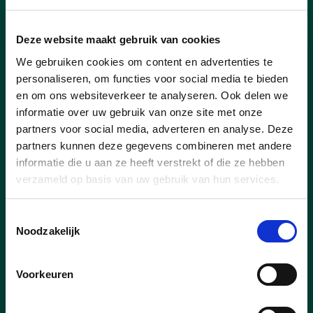
april
Deze website maakt gebruik van cookies
4 april, Gemeenschapshuis Geistingen
We gebruiken cookies om content en advertenties te
11 april, Bibliotheek Kinrooi
personaliseren, om functies voor social media te bieden
18 april, De Stegel Molenbeersel
en om ons websiteverkeer te analyseren. Ook delen we
25 april, Cafetaria Dorpshuis Ophoven
informatie over uw gebruik van onze site met onze
partners voor social media, adverteren en analyse. Deze
mei
partners kunnen deze gegevens combineren met andere
informatie die u aan ze heeft verstrekt of die ze hebben
2 mei, De Borg Kessenich
verzameld op basis van uw gebruik van hun services.
9 mei, Gemeenschapshuis Geistingen
16 mei, Bibliotheek Kinrooi
Toestemmingsselectie
23 mei, De Stegel Molenbeersel
Noodzakelijk
30 mei, Cafetaria Dorpshuis Ophoven
juni
Voorkeuren
6 juni, De Borg Kessenich
13 juni, Gemeenschapshuis Geistingen