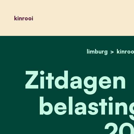
kinrooi
limburg
kinroo
Zitdagen 
belastin
20