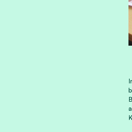
I
b
B
a
K