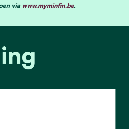
doen via
www.myminfin.be
.
ling