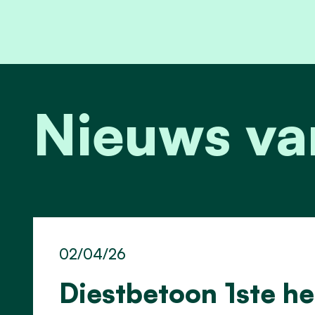
Nieuws va
02/04/26
Diestbetoon 1ste he