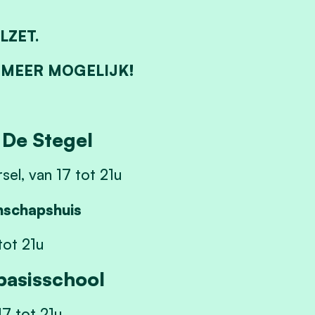
LZET.
 MEER MOGELIJK!
 De Stegel
el, van 17 tot 21u
nschapshuis
tot 21u
 basisschool
17 tot 21u