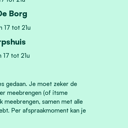
De Borg
n 17 tot 21u
rpshuis
 17 tot 21u
tes gedaan. Je moet zeker de
tner meebrengen (of itsme
ook meebrengen, samen met alle
hebt. Per afspraakmoment kan je