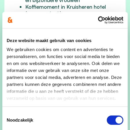
Koffiemoment in Kruisheren hotel
(vroegere kerk)
Lunchen doen we in Basilica - (een
mooie toegankelijke lunchkaart
kunnen jullie op de website vinden) -
ter plaatse kan ieder haar eigen
Deze website maakt gebruik van cookies
keuze maken
We gebruiken cookies om content en advertenties te
Vrij bezoek aan Maastricht om te
personaliseren, om functies voor social media te bieden
shoppen, een museum te bezoeken,
en om ons websiteverkeer te analyseren. Ook delen we
…
informatie over uw gebruik van onze site met onze
Met de lijnbus terug naar huis om
partners voor social media, adverteren en analyse. Deze
17u10 - rond 18u40 terug in Maaseik -
partners kunnen deze gegevens combineren met andere
afspraak wordt ter plaatse gemaakt
informatie die u aan ze heeft verstrekt of die ze hebben
Kostprijs: alles inbegrepen € 15 (exclusief
verzameld op basis van uw gebruik van hun services.
lunch)
Mogelijkheid om een museum te bezoeken
Toestemmingsselectie
- ter plaatse af te rekenen.
Noodzakelijk
Deze uitstap is enkel bedoeld voor