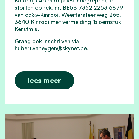
Kostprijs 45 euro (alles inbegrepen), te
storten op rek. nr. BE58 7352 2253 6879
van cd&v-Kinrooi, Weertersteenweg 265,
3640 Kinrooi met vermelding ‘bloemstuk
Kerstmis’.
Graag ook inschrijven via
hubert.vaneygen@skynet.be
.
lees meer