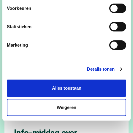
vrouwen
Voorkeuren
Graag inschrijven via
hubert.vaneygen@skynet.be
en door € 15
te storten op
Statistieken
rekeningnummer BE58 7352 2253 6879
van cdenv Kinrooi en dit voor 28 februari
Marketing
2026 met vermelding 'uitstap naar
Maastricht'
Details tonen
lees meer
Alles toestaan
Weigeren
07/02/26
Info-middag over