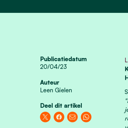
Publicatiedatum
L
20/04/23
K
H
Auteur
Leen Gielen
S
"
Deel dit artikel
j
r
v