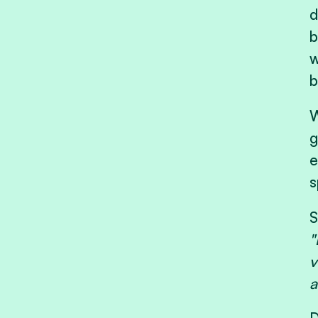
d
b
w
b
W
g
e
s
S
"
v
a