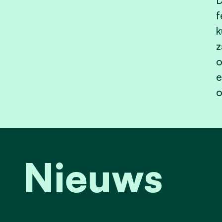
D
f
k
z
o
e
o
Nieuws