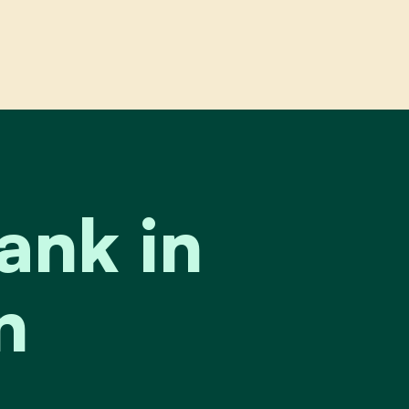
 lindelhoeven
nk in
n