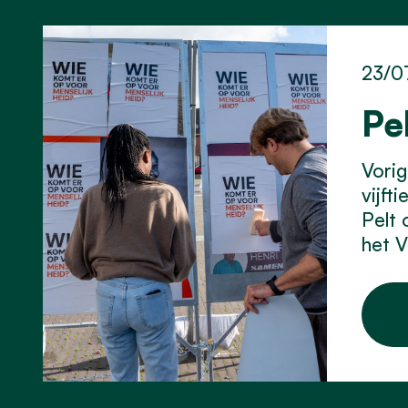
23/0
Pe
Vorig
vijft
Pelt 
het 