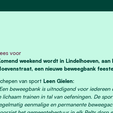
ees voor
omend weekend wordt in Lindelhoeven, aan h
oevenstraat, een nieuwe beweegbank feestel
chepen van sport
Leen Gielen
:
Een beweegbank is uitnodigend voor iedereen d
e lichaam trainen in tal van oefeningen. De spo
egelmatig eenmalige en permanente beweegacti
oorziet het gemeentebestuur in elk Pelts dorp 