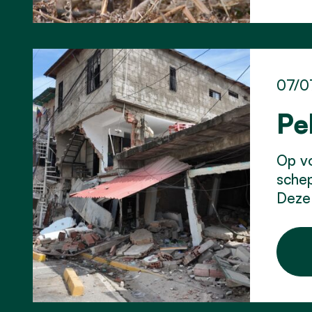
07/0
Pe
Op vo
schep
Deze 