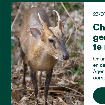
23/0
Ch
ge
te
Onla
en d
Agent
oorsp