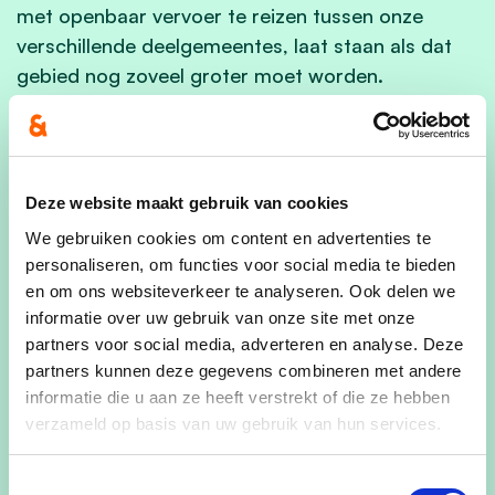
met openbaar vervoer te reizen tussen onze
verschillende deelgemeentes, laat staan als dat
gebied nog zoveel groter moet worden.
Het laatste argument dat wordt aangedragen is
het financiële voordeel, maar ook hier is geen
Deze website maakt gebruik van cookies
bewijs voor. Meer nog: Lubbeek is financieel
We gebruiken cookies om content en advertenties te
kerngezond. Er is geen nood om bijvoorbeeld
personaliseren, om functies voor social media te bieden
gemeentepersoneel af te danken voor en door
en om ons websiteverkeer te analyseren. Ook delen we
een fusie.
informatie over uw gebruik van onze site met onze
partners voor social media, adverteren en analyse. Deze
partners kunnen deze gegevens combineren met andere
informatie die u aan ze heeft verstrekt of die ze hebben
Waarom zouden we ervoor kiezen op al deze
verzameld op basis van uw gebruik van hun services.
zaken in te leveren? Zolang er geen enkel relevant
voordeel is aangetoond en er alleen heel veel
Toestemmingsselectie