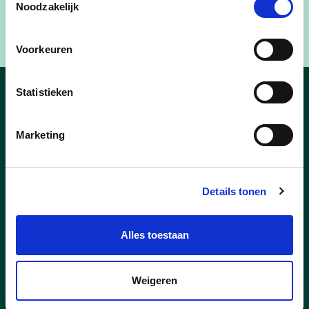
vraagtekens blijven, zal cd&v Lubbeek zich blijven
Noodzakelijk
verzetten tegen een fusie.
Voorkeuren
Statistieken
Nieuws
Marketing
Details tonen
Alles toestaan
Weigeren