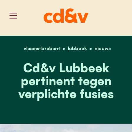
vlaams-brabant
home
lubbeek
nee tegen verplichte fusi
nieuws
Cd&v Lubbeek
pertinent tegen
verplichte fusies