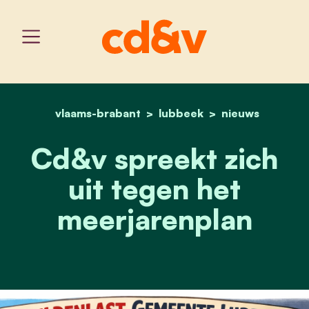
vlaams-brabant
home
lubbeek
cd&v spreekt zich uit te
nieuws
Cd&v spreekt zich
uit tegen het
meerjarenplan