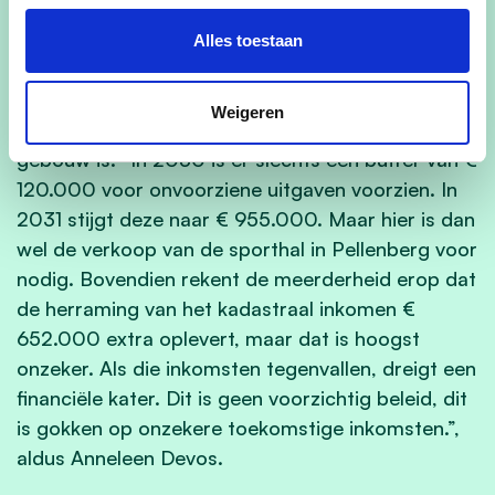
Willems.
Alles toestaan
Tenslotte wijst Anneleen Devos op wat misschien
wel het grootste probleem is van deze
Weigeren
meerjarenbegroting: het drijfzand waarop deze
gebouw is: “In 2030 is er slechts een buffer van €
120.000 voor onvoorziene uitgaven voorzien. In
2031 stijgt deze naar € 955.000. Maar hier is dan
wel de verkoop van de sporthal in Pellenberg voor
nodig. Bovendien rekent de meerderheid erop dat
de herraming van het kadastraal inkomen €
652.000 extra oplevert, maar dat is hoogst
onzeker. Als die inkomsten tegenvallen, dreigt een
financiële kater. Dit is geen voorzichtig beleid, dit
is gokken op onzekere toekomstige inkomsten.”,
aldus Anneleen Devos.