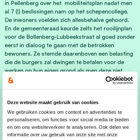
in Pellenberg over het mobiliteitsplan nadat men
al 7 (!) beslissingen nam op het schepencollege.
De inwoners voelden zich allesbehalve gehoord.
En de gemeenteraad keurde zelfs het rooilijnplan
voor de Bollenberg-Lubbeekstraat al goed zonder
eerst in dialoog te gaan met de betrokken
bewoners. Ze stemde daarenboven een belasting
die de burgers zal dwingen te betalen voor de
werken op hun eigen grond als men deze niet
vrijwillig afstaat. Dat is onderhandelen met een
geladen geweer tegen het hoofd van onze
burgers. De cd&v fractie stemde tegen het
Deze website maakt gebruik van cookies
rooilijnplan en deze belasting, voor alle
duidelijkheid! Ik opper de meerderheid om
We gebruiken cookies om content en advertenties te
personaliseren, om functies voor social media te bieden
onmiddellijk over te gaan tot regelmatige
en om ons websiteverkeer te analyseren. Ook delen we
rapportering van alles wat er in deze legislatuur
informatie over uw gebruik van onze site met onze
wordt gerealiseerd, dat effectief gebaseerd is op