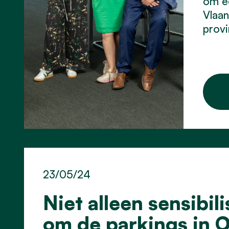
om ee
Vlaan
provi
23/05/24
Niet alleen sensibi
om de parkings in O