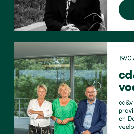
19/0
cd
vo
cd&v 
provi
en De
veelb