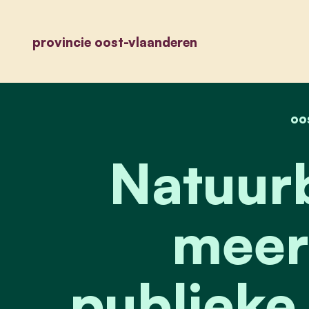
provincie oost-vlaanderen
oo
Natuurb
meer 
publieke