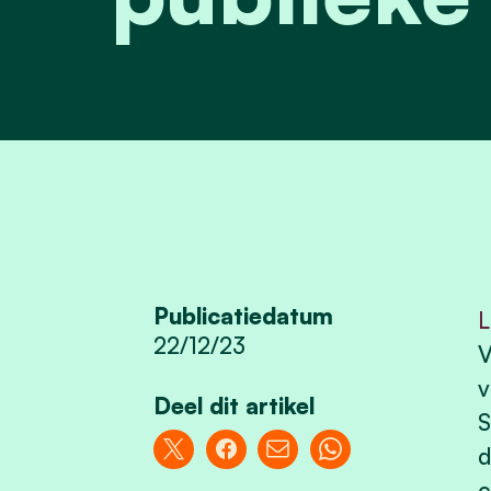
Publicatiedatum
L
22/12/23
V
v
Deel dit artikel
S
d
c