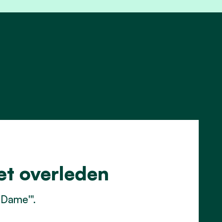
et overleden
 Dame'".