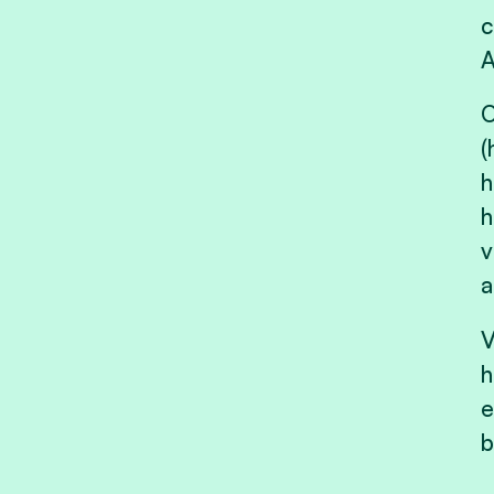
c
O
(
h
h
v
a
V
h
e
b