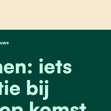
iets meer transparantie bij publieke consultatie
euws
en: iets
ie bij
 op komst