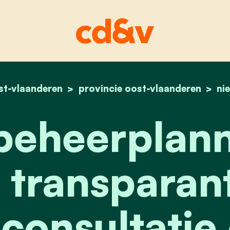
st-vlaanderen
provincie oost-vlaanderen
home
natuurbeheerplannen: 
ni
eheerplann
transparant
 consultatie