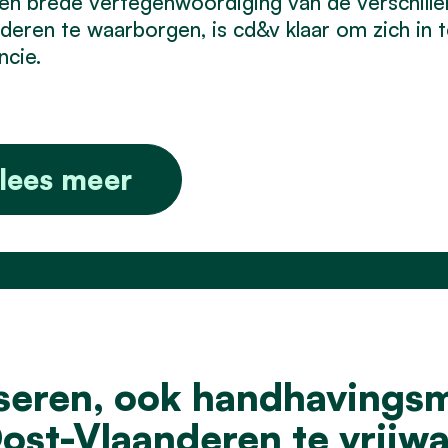
n brede vertegenwoordiging van de verschill
deren te waarborgen, is cd&v klaar om zich in
ncie.
lees meer
liseren, ook handhavings
ost-Vlaanderen te vrijwa