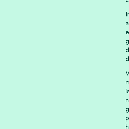
I
a
e
g
d
d
V
m
i
n
g
p
h