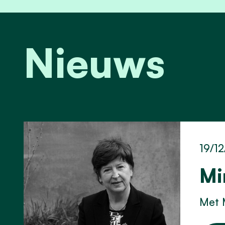
Nieuws
19/1
Mi
Met M