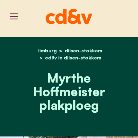
limburg
dilsen-stokkem
home
myrthe hoffmeister plak
cd§v in dilsen-stokkem
Myrthe
Hoffmeister
plakploeg