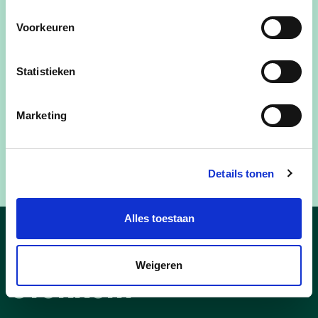
Voorkeuren
Statistieken
Marketing
Details tonen
Alles toestaan
Nieuws in Dilsen-
Weigeren
Stokkem