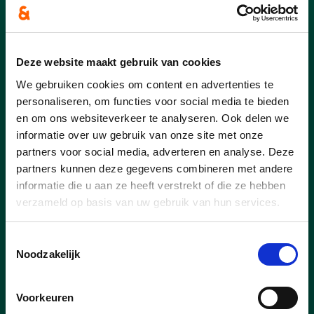
Deze website maakt gebruik van cookies
We gebruiken cookies om content en advertenties te
personaliseren, om functies voor social media te bieden
en om ons websiteverkeer te analyseren. Ook delen we
informatie over uw gebruik van onze site met onze
partners voor social media, adverteren en analyse. Deze
partners kunnen deze gegevens combineren met andere
04/05/26
informatie die u aan ze heeft verstrekt of die ze hebben
verzameld op basis van uw gebruik van hun services.
Info avond Pensioen verslag
Toestemmingsselectie
In samenwerking met RAAK - Elen werd
Noodzakelijk
Nawal Farih uitgenodigd om de
pensioenshervorming door te lichten
Voorkeuren