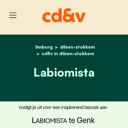
limburg
dilsen-stokkem
home
labiomista
cd§v in dilsen-stokkem
Labiomista