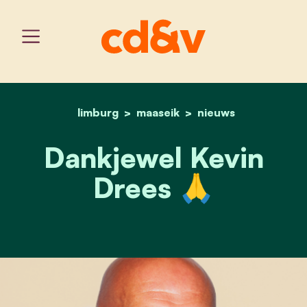
limburg
maaseik
home
dankjewel kevin drees
nieuws
Dankjewel Kevin
Drees 🙏