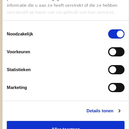
informatie die u aan ze heeft verstrekt of die ze hebben
verzameld op basis van uw gebruik van hun services.
3680_REALISATIE2025_2030
3680_REALISATIEWIJS
Toestemmingsselectie
Noodzakelijk
Voorkeuren
Statistieken
Marketing
Details tonen
25/02/26