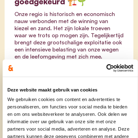
goedgekeurd 🏗️🌱
Onze regio is historisch en economisch
nauw verbonden met de winning van
kiezel en zand. Het zijn lokale troeven
waar we trots op mogen zijn. Tegelijkertijd
brengt deze grootschalige exploitatie ook
een intensieve belasting van onze wegen
en de leefomgeving met zich mee.
Om de lusten en de lasten eerlijk te
verdelen, heeft de gemeenteraad beslist
om het bestaande fiscale kader te
vernieuwen. Vanaf 1 mei 2026 treedt het
Deze website maakt gebruik van cookies
geactualiseerde belastingreglement voor
We gebruiken cookies om content en advertenties te
openluchtgroeven in werking. Dit
personaliseren, om functies voor social media te bieden
reglement schept duidelijkheid en
en om ons websiteverkeer te analyseren. Ook delen we
stabiliteit tot eind 2031.
informatie over uw gebruik van onze site met onze
partners voor social media, adverteren en analyse. Deze
partners kunnen deze gegevens combineren met andere
lees meer