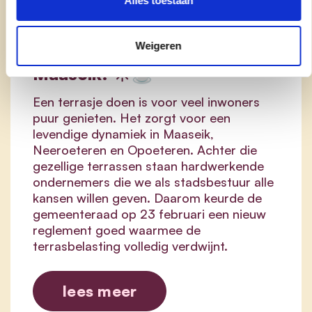
Alles toestaan
Ruimte voor ontmoeting:
vanaf nu geen
Weigeren
terrasbelasting meer in
Maaseik! ☀️☕
Een terrasje doen is voor veel inwoners
puur genieten. Het zorgt voor een
levendige dynamiek in Maaseik,
Neeroeteren en Opoeteren. Achter die
gezellige terrassen staan hardwerkende
ondernemers die we als stadsbestuur alle
kansen willen geven. Daarom keurde de
gemeenteraad op 23 februari een nieuw
reglement goed waarmee de
terrasbelasting volledig verdwijnt.
lees meer