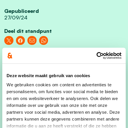
Gepubliceerd
27/09/24
Deel dit standpunt
Loenhout is een warm dorp waar, op een
positieve manier, de tijd stil staat. Daarmee
bedoelen we dat mensen elkaar nog kennen,
Deze website maakt gebruik van cookies
elkaar helpen, samen buurt maken.
We gebruiken cookies om content en advertenties te
Het DNA van Loenhout zijn de buurtschappen. Zij
personaliseren, om functies voor social media te bieden
zijn onze eerste partner wanneer we
en om ons websiteverkeer te analyseren. Ook delen we
informatie over uw gebruik van onze site met onze
beleid maken. Zij, de Bloemencorso, de vele
partners voor social media, adverteren en analyse. Deze
verenigingen… die Mensen maken Loenhout.
partners kunnen deze gegevens combineren met andere
informatie die u aan ze heeft verstrekt of die ze hebben
Voor hen en élke inwoner van Loenhout maken wij