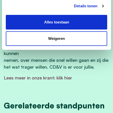
plaats voor jong én oud, ruimte voor
Details tonen
ondernemers en aangepaste woonvormen,…
Alles toestaan
En misschien nog het belangrijkste van allemaal:
we waken samen met jou over Gooreind. Over het
Weigeren
behoud van open ruimte en de kans op meer
groen, over luidop feesten en stilletjes afscheid
kunnen
nemen, over mensen die snel willen gaan en zij die
het wat trager willen. CD&V is er voor jullie.
Lees meer in onze krant: klik hier
Gerelateerde standpunten