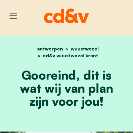
antwerpen
home
wuustwezel
mensen maken gooreind.
cd&v wuustwezel krant
Gooreind, dit is
wat wij van plan
zijn voor jou!