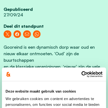
Gepubliceerd
27/09/24
Deel dit standpunt
Gooreind is een dynamisch dorp waar oud en
nieuw elkaar ontmoeten. ‘Oud’ zijn de
buurtschappen
en de klassieke verenigingen, ‘nieuw’ zijn de vele
nieuwe inwoners en nieuwe initiatieven die
ontstaan. Een mooie mix!
Samen met leerkrachten, mantelzorgers,
Deze website maakt gebruik van cookies
gemachtigde opzichters, ondernemers,... maken
We gebruiken cookies om content en advertenties te
zij ons
personaliseren, om functies voor social media te bieden