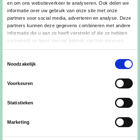
dorp. Die Mensen Maken Gooreind. Voor hen en
en om ons websiteverkeer te analyseren. Ook delen we
élke inwoner van Gooreind maken wij beleid.
informatie over uw gebruik van onze site met onze
partners voor social media, adverteren en analyse. Deze
Je kan op ons rekenen om het oude
partners kunnen deze gegevens combineren met andere
woonzorgcentrum een toekomst te geven nadat
informatie die u aan ze heeft verstrekt of die ze hebben
de
verzameld op basis van uw gebruik van hun services.
oorlogsvluchtelingen veilig weg kunnen, we
dringen bij Defensie aan op de opening van de
Toestemmingsselectie
Noodzakelijk
tweede
transversaal, we maken het park Franciscanessen
toegankelijker voor iedereen en behouden de
Voorkeuren
groene rust op onze begraafplaatsen. Het
openbaar domein blijven we verbeteren én
Statistieken
verfraaien
met groen, kunst, een duidelijkere plaats voor
Marketing
fietsers en voetgangers, avontuurlijke
speelterreintjes,