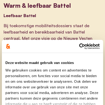
Warm & leefbaar Battel
Leefbaar Battel
Bij toekomstige mobiliteitsdossiers staat de
leefbaarheid en bereikbaarheid van Battel
centraal. Met
onze visie op de Nieuwe Vesten
ontlasten we de Battelsesteenweg,
door de E19
terug bereikbaar te maken via de Vesten. Hiermee
verbeteren we zowel de verkeersstroom als de
Deze website maakt gebruik van cookies
woonkwaliteit.
We gebruiken cookies om content en advertenties te
Groen & open Battel
personaliseren, om functies voor social media te bieden
en om ons websiteverkeer te analyseren. Ook delen we
De tuin van Empain is een overblijfsel van het
informatie over uw gebruik van onze site met onze
domein van Baron Edouard Empain. Dit stuk
partners voor social media, adverteren en analyse. Deze
binnengebied willen we bewaren als groene, open
partners kunnen deze gegevens combineren met andere
ruimte die we openstellen voor de buurt.
informatie die u aan ze heeft verstrekt of die ze hebben