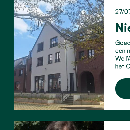
27/0
Ni
Goed 
een 
Well’
het C