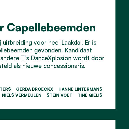
or Capellebeemden
uitbreiding voor heel Laakdal. Er is
ellebeemden gevonden. Kandidaat
 andere T’s DanceXplosion wordt door
eld als nieuwe concessionaris.
ETERS
GERDA BROECKX
HANNE LINTERMANS
NIELS VERMEULEN
STEIN VOET
TINE GIELIS