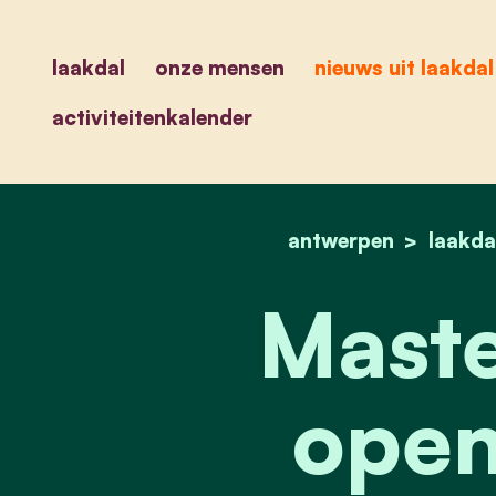
laakdal
onze mensen
nieuws uit laakdal
activiteitenkalender
antwerpen
laakda
Maste
open