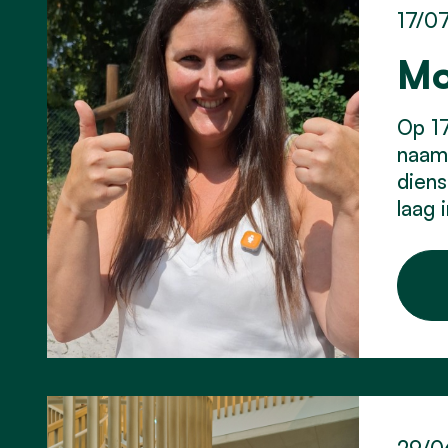
17/0
Mo
Op 17
naam 
diens
laag 
29/0