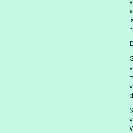
v
a
l
n
D
G
v
m
v
d
S
v
W