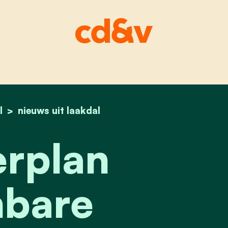
l
home
masterplan openbare verlichting
nieuws uit laakdal
rplan
bare