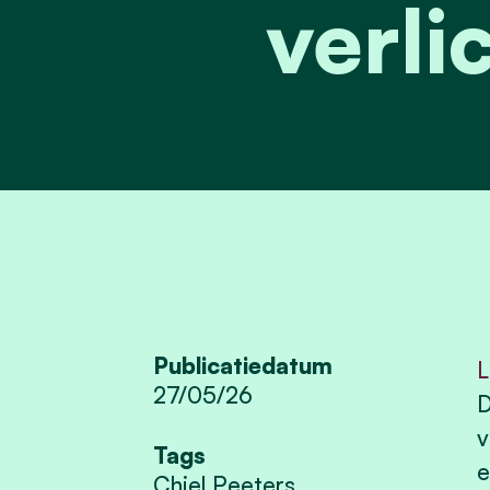
verli
Publicatiedatum
L
27/05/26
D
v
Tags
e
Chiel Peeters