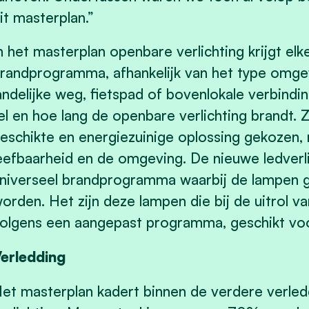
it masterplan.”
n het masterplan openbare verlichting krijgt el
randprogramma, afhankelijk van het type omgev
andelijke weg, fietspad of bovenlokale verbind
el en hoe lang de openbare verlichting brandt
eschikte en energiezuinige oplossing gekozen, 
eefbaarheid en de omgeving. De nieuwe ledverli
niverseel brandprogramma waarbij de lampen 
orden. Het zijn deze lampen die bij de uitrol 
olgens een aangepast programma, geschikt voo
erledding
et masterplan kadert binnen de verdere verle