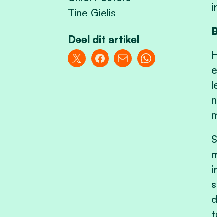
i
Tine Gielis
B
Deel dit artikel
H
e
l
n
m
S
m
i
s
d
t