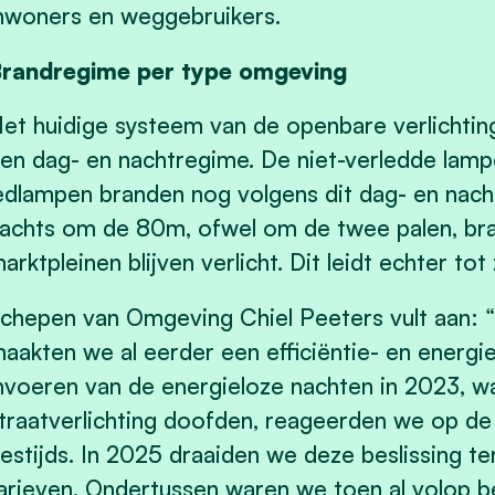
nwoners en weggebruikers.
randregime per type omgeving
et huidige systeem van de openbare verlichtin
en dag- en nachtregime. De niet-verledde lamp
edlampen branden nog volgens dit dag- en nacht
achts om de 80m, ofwel om de twee palen, bra
arktpleinen blijven verlicht. Dit leidt echter tot
chepen van Omgeving Chiel Peeters vult aan: “
aakten we al eerder een efficiëntie- en energ
nvoeren van de energieloze nachten in 2023, wa
traatverlichting doofden, reageerden we op de
estijds. In 2025 draaiden we deze beslissing 
arieven. Ondertussen waren we toen al volop b