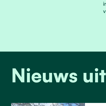
i
v
Nieuws uit