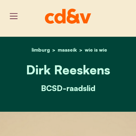
limburg
maaseik
home
dirk reeskens
wie is wie
Dirk Reeskens
BCSD-raadslid