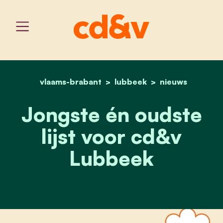
vlaams-brabant
home
lubbeek
jongste én oudste lijst 
nieuws
Jongste én oudste
lijst voor cd&v
Lubbeek