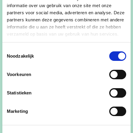
informatie over uw gebruik van onze site met onze
partners voor social media, adverteren en analyse. Deze
partners kunnen deze gegevens combineren met andere
informatie die u aan ze heeft verstrekt of die ze hebben
verzameld op basis van uw gebruik van hun services.
Toestemmingsselectie
Noodzakelijk
Patrick Poffé
Voorkeuren
3de schepen
Statistieken
View Patrick Poffé's profile
Marketing