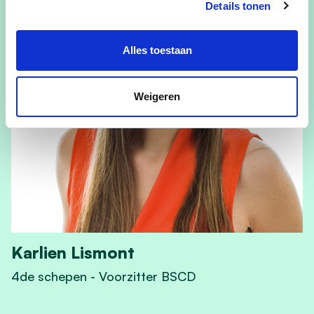
Details tonen
Alles toestaan
Weigeren
Karlien Lismont
4de schepen - Voorzitter BSCD
View Karlien Lismont's profile