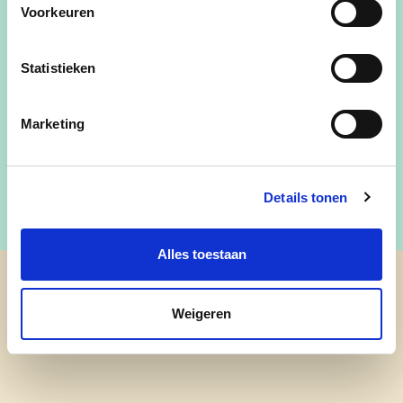
Voorkeuren
Stuur mij een e-mail
Statistieken
0495/59 83 69
Marketing
Vind me op Facebook
Details tonen
Alles toestaan
cd&v Linter
Weigeren