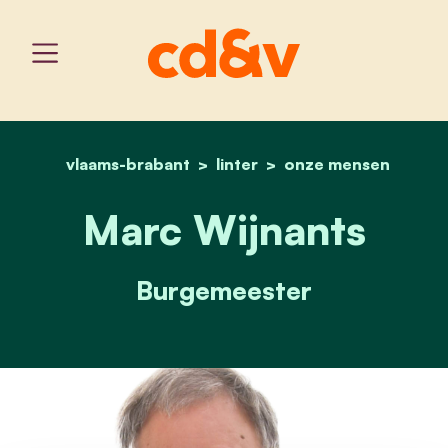
vlaams-brabant
linter
home
marc wijnants
onze mensen
Marc Wijnants
Burgemeester