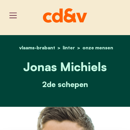
vlaams-brabant
linter
home
jonas michiels
onze mensen
Jonas Michiels
2de schepen