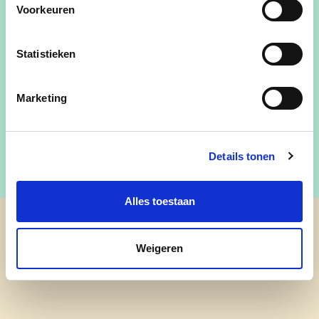
Voorkeuren
Stuur mij een e-mail
Statistieken
0473/52 76 98
Marketing
Vind me op Facebook
Details tonen
Alles toestaan
cd&v Linter
Weigeren