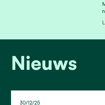
M
n
L
Nieuws
30/12/25