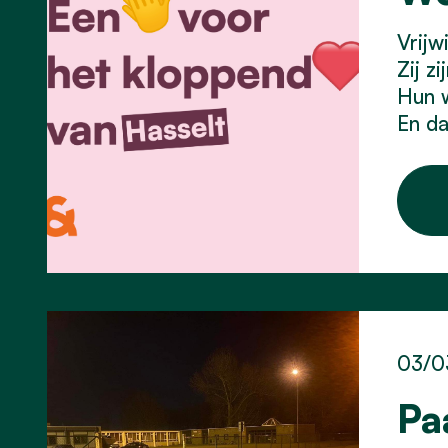
Vrijw
Zij z
Hun w
En da
03/0
Pa