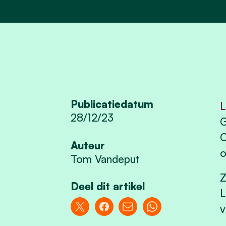
Publicatiedatum
L
28/12/23
G
C
Auteur
o
Tom Vandeput
Z
Deel dit artikel
L
v