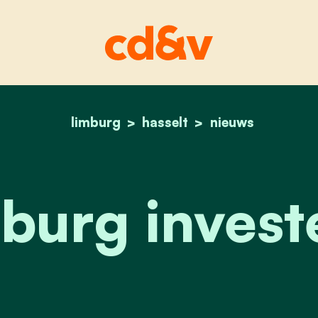
limburg
hasselt
home
limburg investeert
nieuws
burg invest