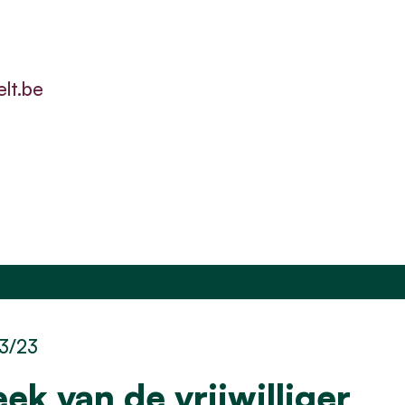
lt.be
3/23
ek van de vrijwilliger