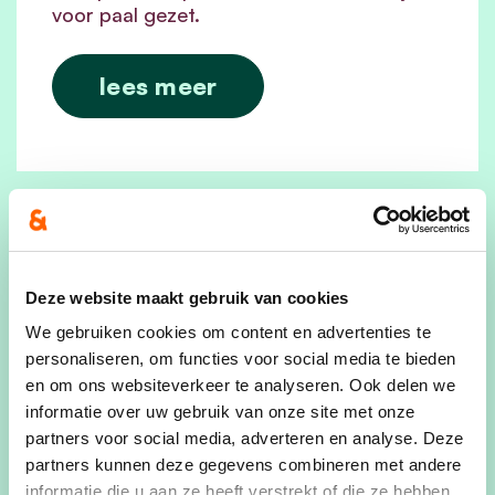
voor paal gezet.
lees meer
26/01/23
Sparkx in Hasselt - Welkom
Deze website maakt gebruik van cookies
We gebruiken cookies om content en advertenties te
cd&v Hasselt leest het graag. 50 sporten
personaliseren, om functies voor social media te bieden
onder 1 dak, het grootste sportpretpark
en om ons websiteverkeer te analyseren. Ook delen we
van Europa en dat in ons mooie Hasselt!
informatie over uw gebruik van onze site met onze
De bouw van deze site werd vergund met
partners voor social media, adverteren en analyse. Deze
cd&v Hasselt aan het roer en 280 jobs in
partners kunnen deze gegevens combineren met andere
het vooruitzicht. Vandaag, 6 jaar later, is
informatie die u aan ze heeft verstrekt of die ze hebben