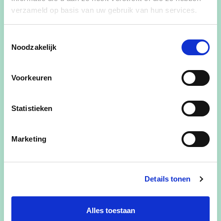
de ontwikkeling een groot succes
verzameld op basis van uw gebruik van hun services.
geworden.
Toestemmingsselectie
lees meer
Noodzakelijk
Voorkeuren
Statistieken
24/01/23
Marketing
Fusie Hasselt-Kortessem
cd&v Hasselt steunt het voorstel van fusie
tussen Hasselt en Kortessem. We zijn
Details tonen
voorstander van samenwerking wanneer
dit de dienstverlening van inwoners ten
goede kan komen.
Alles toestaan