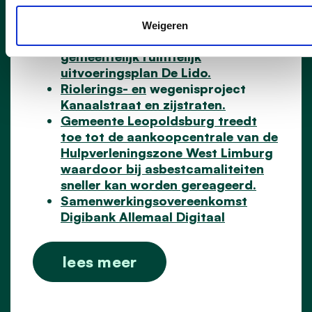
uitvoeringsplan Militaire
Domeinen.
Weigeren
Voorlopige vaststelling
gemeentelijk ruimtelijk
uitvoeringsplan De Lido.
Riolerings- en
wegenisp
roject
Kanaalstraat en zijstraten.
Gemeente Leopoldsburg treedt
toe tot de aankoopcentrale van de
Hulpverleningszone West Limburg
waardoor bij asbestcamaliteiten
sneller kan worden gereageerd.
Samenwerkingsovereenkomst
Digibank Allemaal Digitaal
lees meer