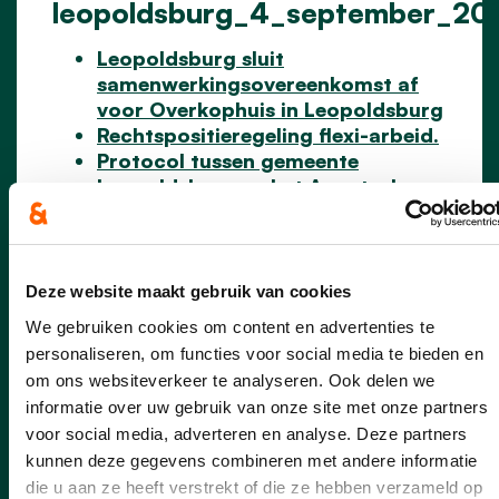
leopoldsburg_4_september_20
Leopoldsburg sluit
samenwerkingsovereenkomst af
voor Overkophuis in Leopoldsburg
Rechtspositieregeling flexi-arbeid.
Protocol tussen gemeente
Leopoldsburg en het Agentschap
Natuur en Bos voor de
elektronische mededeling van
persoonsgegevens.
Fietspad naar Bosland
Deze website maakt gebruik van cookies
Selectieleidraad voor het ontwerp
We gebruiken cookies om content en advertenties te
en de bouw van een zwembad
personaliseren, om functies voor social media te bieden en
Lastenvoorwaarden en
om ons websiteverkeer te analyseren. Ook delen we
gunningswijze bouw en renovatie
informatie over uw gebruik van onze site met onze partners
kwartier Ijzer
voor social media, adverteren en analyse. Deze partners
Aanleg wandelpaden
kunnen deze gegevens combineren met andere informatie
begraafplaats Heppen
die u aan ze heeft verstrekt of die ze hebben verzameld op
Buitengewoon onderheid en