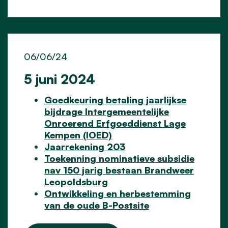
06/06/24
5 juni 2024
Goedkeuring betaling jaarlijkse
bijdrage Intergemeentelijke
Onroerend Erfgoeddienst Lage
Kempen (IOED)
Jaarrekening 203
Toekenning nominatieve subsidie
nav 150 jarig bestaan Brandweer
Leopoldsburg
Ontwikkeling en herbestemming
van de oude B-Postsite