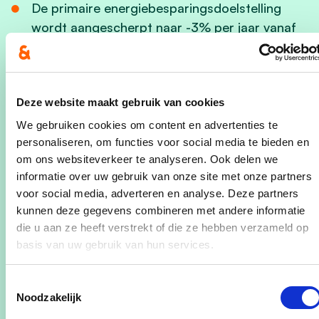
De primaire energiebesparingsdoelstelling
wordt aangescherpt naar -3% per jaar vanaf
2023.
We zullen geen nieuwe principiële
schepencollege- of gemeenteraadsbeslissing
Deze website maakt gebruik van cookies
nemen m.b.t. lokale heffingen op
We gebruiken cookies om content en advertenties te
elektriciteitsmasten en sleuven van ELIA.
personaliseren, om functies voor social media te bieden en
om ons websiteverkeer te analyseren. Ook delen we
We willen meer (semi-)publieke laadpalen op
informatie over uw gebruik van onze site met onze partners
ons grondgebied.
voor social media, adverteren en analyse. Deze partners
kunnen deze gegevens combineren met andere informatie
die u aan ze heeft verstrekt of die ze hebben verzameld op
Actie ondernemen
basis van uw gebruik van hun services.
Door de ondertekening van het Lokaal Energie- en
Klimaatpact engageert de gemeente
Toestemmingsselectie
Noodzakelijk
Leopoldsburg zich om actie te ondernemen om