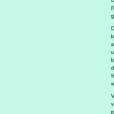
(
g
D
b
a
u
b
d
t
w
V
v
p