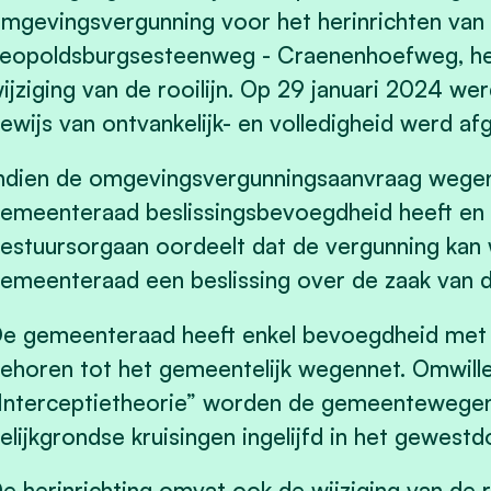
mgevingsvergunning voor het herinrichten van 
eopoldsburgsesteenweg - Craenenhoefweg, he
ijziging van de rooilijn. Op 29 januari 2024 w
ewijs van ontvankelijk- en volledigheid werd af
ndien de omgevingsvergunningsaanvraag wege
emeenteraad beslissingsbevoegdheid heeft en
estuursorgaan oordeelt dat de vergunning kan
emeenteraad een beslissing over de zaak van
e gemeenteraad heeft enkel bevoegdheid met 
ehoren tot het gemeentelijk wegennet. Omwil
Interceptietheorie” worden de gemeentewegen
elijkgrondse kruisingen ingelijfd in het gewest
e herinrichting omvat ook de wijziging van de