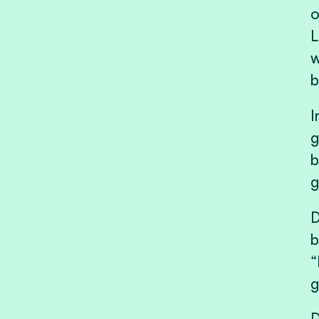
o
L
w
b
I
g
b
g
D
b
“
g
D