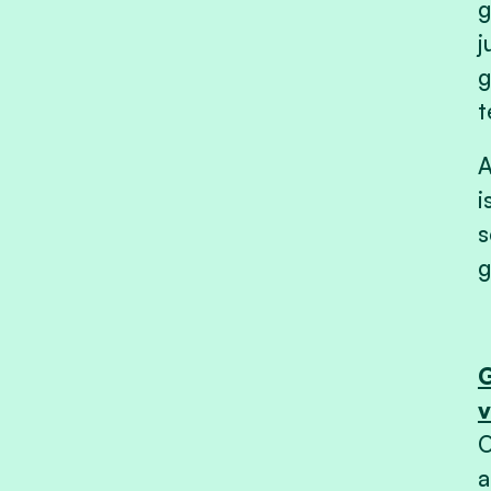
g
j
g
t
A
i
s
g
G
v
O
a