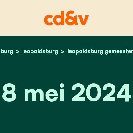
mburg
leopoldsburg
home
leopoldsburg gemeente
8 mei 2024
8 mei 2024