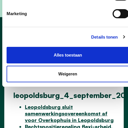
Marketing
Leopoldsburg
Details tonen
gemeenteraad
Alles toestaan
Weigeren
05/09/24
leopoldsburg_4_september_20
Leopoldsburg sluit
samenwerkingsovereenkomst af
voor Overkophuis in Leopoldsburg
Rechtspositieregeling flexi-arbeid.