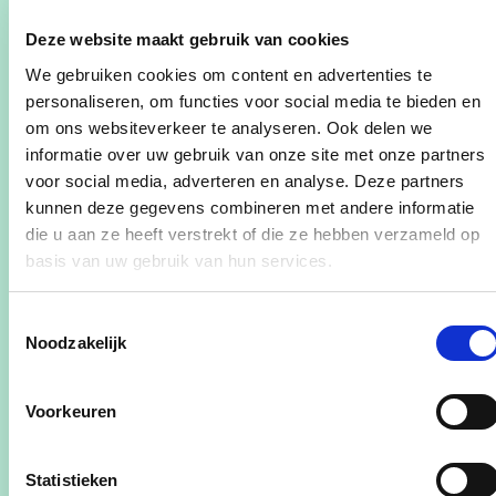
moet er bij een eventuele afname enkel nog een
overeenkomst afgesloten worden met de
Deze website maakt gebruik van cookies
inschrijver aan wie de opdracht wordt gegund.
We gebruiken cookies om content en advertenties te
personaliseren, om functies voor social media te bieden en
Cultuurcentrum: samenwerkingsovereenkomst
om ons websiteverkeer te analyseren. Ook delen we
met project Klub Carbon
informatie over uw gebruik van onze site met onze partners
Klub Karbon is een project waarbij jongeren
voor social media, adverteren en analyse. Deze partners
outreachend worden benaderd om zo hun
kunnen deze gegevens combineren met andere informatie
die u aan ze heeft verstrekt of die ze hebben verzameld op
creatieve talenten verder te ontwikkelen.
basis van uw gebruik van hun services.
Toelagenreglement voor erkende sportclubs
van Leopoldsburg
Toestemmingsselectie
De gemeente Leopoldsburg wil de sportclubs
Noodzakelijk
ondersteunen d.m.v. een toelage. Deze toelage
heeft tot doel de sportbeoefening in de gemeente
Voorkeuren
te bevorderen en de activiteiten en inspanningen
die de sportverenigingen hiertoe leveren, te
Statistieken
waarderen.