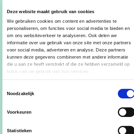
initiatieven zoals de Museumpas, de Pluspas,
Lerarenkaart, Knack-pas, Vrijetijdspas, European
Deze website maakt gebruik van cookies
disabilitycard en eventuele kortingen voor
We gebruiken cookies om content en advertenties te
combideals.
personaliseren, om functies voor social media te bieden en
om ons websiteverkeer te analyseren. Ook delen we
Al deze tarieven kan je terugvinden
informatie over uw gebruik van onze site met onze partners
op
www.liberationgarden.be
voor social media, adverteren en analyse. Deze partners
kunnen deze gegevens combineren met andere informatie
Aanvullend verkeersreglement in verband met
die u aan ze heeft verstrekt of die ze hebben verzameld op
het invoeren van enkelrichtingsverkeer in een
basis van uw gebruik van hun services.
gedeelte van de Koningin Leopold III-laan en
inrichten van parkeerplaatsen,
Toestemmingsselectie
busparkeerplaatsen en
Noodzakelijk
mindervalidenparkeerplaatsen in de omgeving
van Liberation Garden en het Cultuurcentrum
Voorkeuren
Om de verkeersveiligheid in en rond het
cultuurcentrum en Liberation Garden te verhogen
Statistieken
worden er momenteel werken uitgevoerd voor