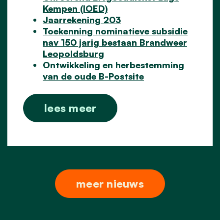
Kempen (IOED)
Jaarrekening 203
Toekenning nominatieve subsidie
nav 150 jarig bestaan Brandweer
Leopoldsburg
Ontwikkeling en herbestemming
van de oude B-Postsite
lees meer
meer nieuws