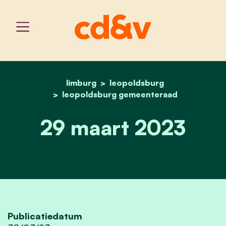
limburg
leopoldsburg
home
29 maart 2023
leopoldsburg gemeenteraad
29 maart 2023
Publicatiedatum