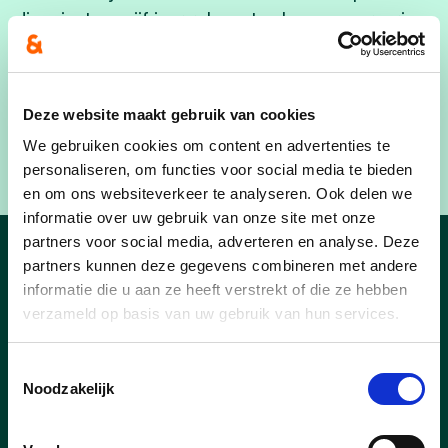
die minstens vijf jaar relevante algemene ervaring
in de zorg- of welzijnssector of economische-
financiële zaken kunnen voorleggen. Dat kan
algemene managementervaring zijn of ervaring in
Deze website maakt gebruik van cookies
één van de ondersteunende domeinen”, aldus
We gebruiken cookies om content en advertenties te
voorzitter Matthias Verhegge.
personaliseren, om functies voor social media te bieden
en om ons websiteverkeer te analyseren. Ook delen we
informatie over uw gebruik van onze site met onze
partners voor social media, adverteren en analyse. Deze
partners kunnen deze gegevens combineren met andere
Nieuws uit Hertals
informatie die u aan ze heeft verstrekt of die ze hebben
verzameld op basis van uw gebruik van hun services.
Toestemmingsselectie
Noodzakelijk