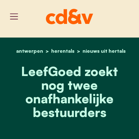
antwerpen
herentals
home
leefgoed zoekt nog twee
nieuws uit hertals
LeefGoed zoekt
nog twee
onafhankelijke
bestuurders