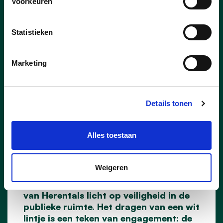
Voorkeuren
Statistieken
Marketing
21/11/25
Details tonen
Wittelintjes-actie aan
station Herentals
Alles toestaan
Vrouw & Maatschappij, de grootste
politieke vrouwenbeweging van
Weigeren
Vlaanderen, wierp vrijdagochtend met
een Wittelintjes-actie aan het station
van Herentals licht op veiligheid in de
publieke ruimte. Het dragen van een wit
lintje is een teken van engagement: de