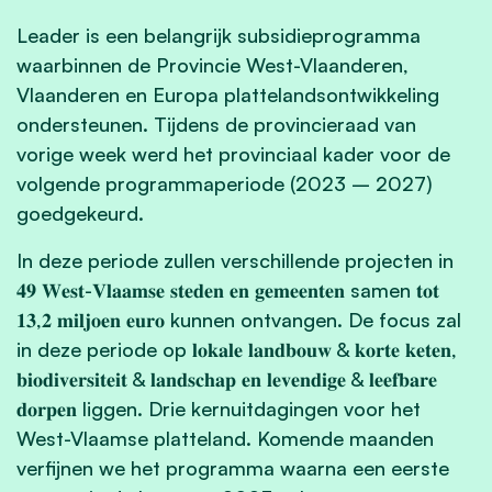
Leader is een belangrijk subsidieprogramma
waarbinnen de Provincie West-Vlaanderen,
Vlaanderen en Europa plattelandsontwikkeling
ondersteunen. Tijdens de provincieraad van
vorige week werd het provinciaal kader voor de
volgende programmaperiode (2023 – 2027)
goedgekeurd.
In deze periode zullen verschillende projecten in
𝟒𝟗 𝐖𝐞𝐬𝐭-𝐕𝐥𝐚𝐚𝐦𝐬𝐞 𝐬𝐭𝐞𝐝𝐞𝐧 𝐞𝐧 𝐠𝐞𝐦𝐞𝐞𝐧𝐭𝐞𝐧 samen 𝐭𝐨𝐭
𝟏𝟑,𝟐 𝐦𝐢𝐥𝐣𝐨𝐞𝐧 𝐞𝐮𝐫𝐨 kunnen ontvangen. De focus zal
in deze periode op 𝐥𝐨𝐤𝐚𝐥𝐞 𝐥𝐚𝐧𝐝𝐛𝐨𝐮𝐰 & 𝐤𝐨𝐫𝐭𝐞 𝐤𝐞𝐭𝐞𝐧,
𝐛𝐢𝐨𝐝𝐢𝐯𝐞𝐫𝐬𝐢𝐭𝐞𝐢𝐭 & 𝐥𝐚𝐧𝐝𝐬𝐜𝐡𝐚𝐩 𝐞𝐧 𝐥𝐞𝐯𝐞𝐧𝐝𝐢𝐠𝐞 & 𝐥𝐞𝐞𝐟𝐛𝐚𝐫𝐞
𝐝𝐨𝐫𝐩𝐞𝐧 liggen. Drie kernuitdagingen voor het
West-Vlaamse platteland. Komende maanden
verfijnen we het programma waarna een eerste