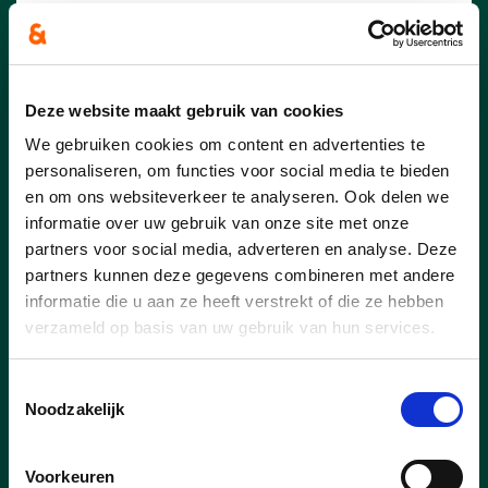
22/10/25
The Big Five Roadshow landt
Deze website maakt gebruik van cookies
op 8 november in Roeselare
We gebruiken cookies om content en advertenties te
Leegstaande panden, verdwijnende
personaliseren, om functies voor social media te bieden
buurtwinkels en lokale ondernemers die
en om ons websiteverkeer te analyseren. Ook delen we
het steeds moeilijker krijgen. Toch
informatie over uw gebruik van onze site met onze
blijven lokale handelaars het kloppend
partners voor social media, adverteren en analyse. Deze
hart van onze samenleving. Tijdens de
partners kunnen deze gegevens combineren met andere
Roadshow Lokale Economie op
informatie die u aan ze heeft verstrekt of die ze hebben
zaterdag 8 november 2025 in
verzameld op basis van uw gebruik van hun services.
Roeselare brengt cd&v West-
Vlaanderen ondernemers,
Toestemmingsselectie
beleidsmakers en experten samen om
Noodzakelijk
na te denken over de toekomst van
onze winkelstraten en lokale economie
in onze kernen.
Voorkeuren