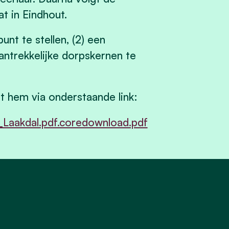
t in Eindhout.
nt te stellen, (2) een
ntrekkelijke dorpskernen te
t hem via onderstaande link:
Laakdal.pdf.coredownload.pdf