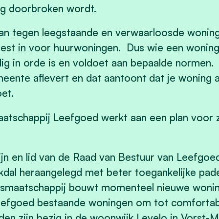
g doorbroken wordt.
 aan tegen leegstaande en verwaarloosde woni
test in voor huurwoningen. Dus wie een woning
ig in orde is en voldoet aan bepaalde normen. 
meente aflevert en dat aantoont dat je woning 
et.
aatschappij Leefgoed werkt aan een plan voor 
.
jn en lid van de Raad van Bestuur van Leefgo
akdal heraangelegd met beter toegankelijke pa
ngsmaatschappij bouwt momenteel nieuwe woning
efgoed bestaande woningen om tot comfortabe
 zijn bezig in de woonwijk Levelo in Vorst-Me