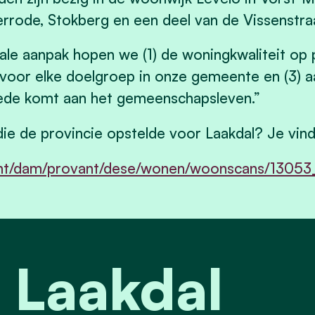
ode, Stokberg en een deel van de Vissenstraa
ale aanpak hopen we (1) de woningkwaliteit op pu
oor elke doelgroep in onze gemeente en (3) aa
ede komt aan het gemeenschapsleven.”
e de provincie opstelde voor Laakdal? Je vind
nt/dam/provant/dese/wonen/woonscans/13053_
 Laakdal