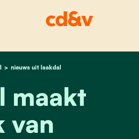
l
home
laakdal maakt werk van woonbeleid
nieuws uit laakdal
l maakt
 van