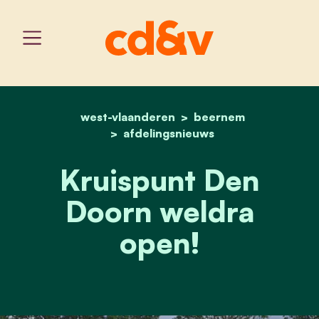
west-vlaanderen
home
kruispunt den doorn wel
beernem
afdelingsnieuws
Kruispunt Den
Doorn weldra
open!