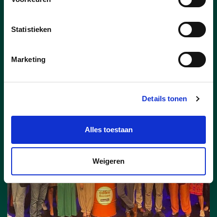
de belangrijkste actiepunten uit het
meerjarenplan worden opgelijst en
waarvan de voortgang één à twee keer
Statistieken
per jaar publiek wordt gecommuniceerd.
Marketing
lees meer
Details tonen
Alles toestaan
Weigeren