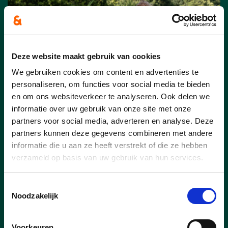
Deze website maakt gebruik van cookies
We gebruiken cookies om content en advertenties te
personaliseren, om functies voor social media te bieden
en om ons websiteverkeer te analyseren. Ook delen we
informatie over uw gebruik van onze site met onze
partners voor social media, adverteren en analyse. Deze
26/01/26
partners kunnen deze gegevens combineren met andere
Transparante opvolging
informatie die u aan ze heeft verstrekt of die ze hebben
meerjarenplan 2026-2031
verzameld op basis van uw gebruik van hun services.
Raadslid
Janne Martelez (CD&V)
Toestemmingsselectie
lanceerde tijdens de gemeenteraad van
Noodzakelijk
januari het opmerkelijke voorstel van een
gemeentelijke uitvoeringsmonitor, waarin
Voorkeuren