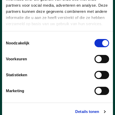
28/09/24
partners voor social media, adverteren en analyse. Deze
CD&V wil investeren in
partners kunnen deze gegevens combineren met andere
informatie die u aan ze heeft verstrekt of die ze hebben
veilige fiets- en voetpaden
verzameld op basis van uw gebruik van hun services.
en hondenlosloopweides
Als het van CD&V afhangt, wordt er
Toestemmingsselectie
Noodzakelijk
volgende legislatuur fors geïnvesteerd in
een betere fiets- en
voetpadeninfrastructuur in Kapelle-op-
Voorkeuren
den-Bos.
Statistieken
lees meer
Marketing
Details tonen