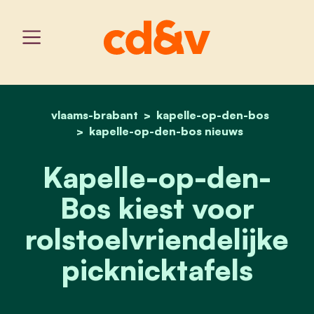
vlaams-brabant
kapelle-op-den-bos
home
kapelle-op-den-bos kiest 
kapelle-op-den-bos nieuws
Kapelle-op-den-
Bos kiest voor
rolstoelvriendelijke
picknicktafels