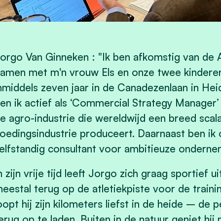
orgo Van Ginneken : "Ik ben afkomstig van de A
amen met m'n vrouw Els en onze twee kindere
nmiddels zeven jaar in de Canadezenlaan in Heid
en ik actief als ‘Commercial Strategy Manager’ b
e agro-industrie die wereldwijd een breed scal
oedingsindustrie produceert. Daarnaast ben ik oo
elfstandig consultant voor ambitieuze onderne
n zijn vrije tijd leeft Jorgo zich graag sportief
eestal terug op de atletiekpiste voor de train
oopt hij zijn kilometers liefst in de heide – de
erug op te laden. Buiten in de natuur geniet hij