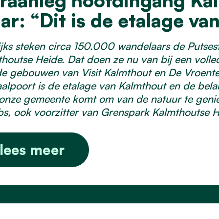
raanleg hoofdingang Kal
aar: “Dit is de etalage v
ijks steken circa 150.000 wandelaars de Putse
houtse Heide. Dat doen ze nu van bij een voll
e gebouwen van Visit Kalmthout en De Vroente
alpoort is de etalage van Kalmthout en de bela
onze gemeente komt om van de natuur te genie
s, ook voorzitter van Grenspark Kalmthoutse H
lees meer