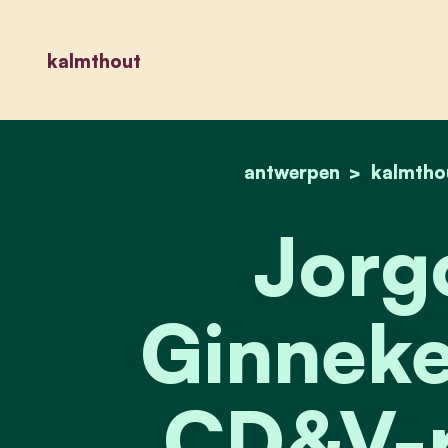
kalmthout
antwerpen
kalmtho
Jorg
Ginneke
CD&V-r