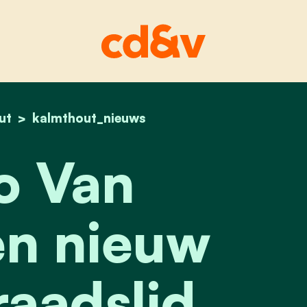
ut
home
jorgo van ginneken nieuw cd&v-raadslid
kalmthout_nieuws
o Van
n nieuw
aadslid