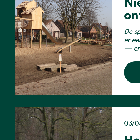
Ni
on
De sp
er ee
— en
03/0