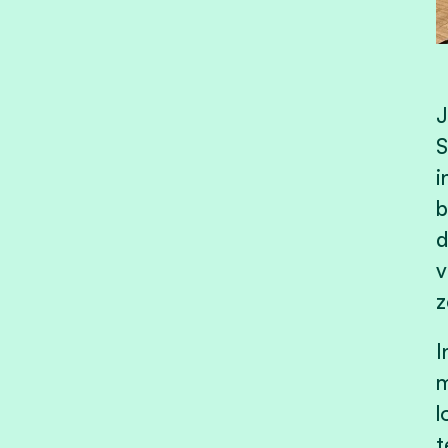
J
S
i
b
d
v
z
I
m
l
t