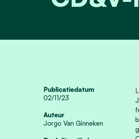
Publicatiedatum
L
02/11/23
J
f
Auteur
b
Jorgo Van Ginneken
g
C