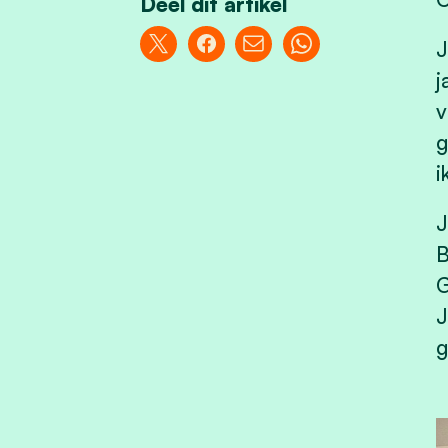
Deel dit artikel
J
j
v
g
i
J
B
G
J
g