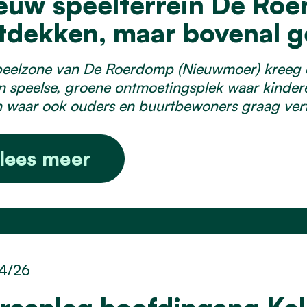
euw speelterrein De Roe
tdekken, maar bovenal g
eelzone van De Roerdomp (Nieuwmoer) kreeg ee
n speelse, groene ontmoetingsplek waar kindere
 waar ook ouders en buurtbewoners graag ver
lees meer
4/26