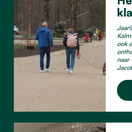
He
kl
Jaarl
Kalmt
ook d
ontha
naar 
Jacob