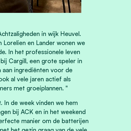
chtzaligheden in wijk Heuvel.
n Lorelien en Lander wonen we
e. In het professionele leven
ij Cargill, een grote speler in
a aan ingrediënten voor de
k al vele jaren actief als
mers met groeiplannen. "
 uit. In de week vinden we hem
ingen bij ACK en in het weekend
 perfecte manier om de batterijen
 met het gezin graag van de vele