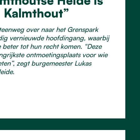
mthoutse Heide is
an Kalmthout”
steenweg over naar het Grenspark
edig vernieuwde hoofdingang, waarbij
 beter tot hun recht komen. “Deze
ngrijkste ontmoetingsplaats voor wie
ten”, zegt burgemeester Lukas
eide.