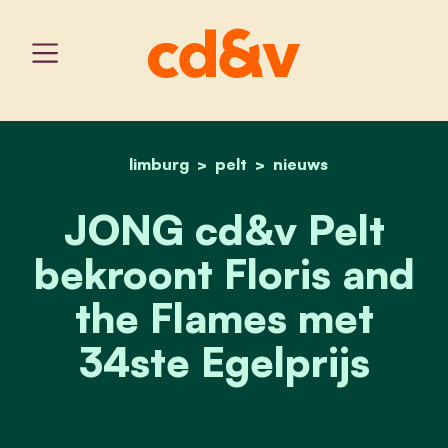
limburg
pelt
home
jong cd&v pelt bekroont f
nieuws
JONG cd&v Pelt
bekroont Floris and
the Flames met
34ste Egelprijs