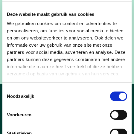
op veel waardering. Gunter Dewit
vertegenwoordigde Europa in Las Vegas tijdens
Deze website maakt gebruik van cookies
het wereldkampioenschap voor machine-
We gebruiken cookies om content en advertenties te
operators en zette daarmee Pelt internationaal
personaliseren, om functies voor social media te bieden
op de kaart. Joppe Pellens leverde dan weer een
en om ons websiteverkeer te analyseren. Ook delen we
uitzonderlijke sportieve prestatie door 32
informatie over uw gebruik van onze site met onze
marathons in de woestijn te lopen ten voordele
partners voor social media, adverteren en analyse. Deze
van Sama Gaza, een organisatie die Palestijnse
partners kunnen deze gegevens combineren met andere
vluchtelingen in Jordanië ondersteunt.
informatie die u aan ze heeft verstrekt of die ze hebben
verzameld op basis van uw gebruik van hun services.
Toestemmingsselectie
Noodzakelijk
Nieuws
Voorkeuren
Statistieken