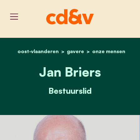
oost-vlaanderen
gavere
home
jan briers
onze mensen
Jan Briers
Bestuurslid