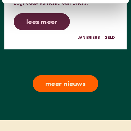
zegt cd&v kamerlid Jan Briers.
lees meer
JAN BRIERS
GELD
meer nieuws