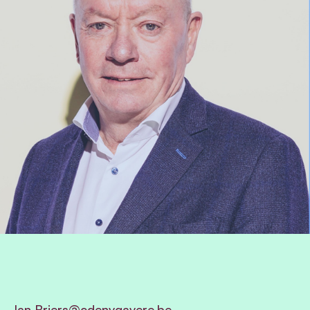
Jan.Briers@cdenvgavere.be