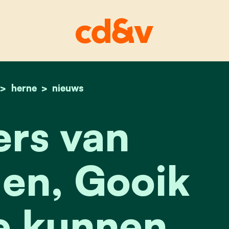
home
herne
inwoners van galmaarden, gooik en herne ku
nieuws
rs van
en, Gooik
e kunnen