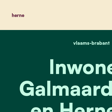
herne
vlaams-brabant
Inwone
Galmaard
en Hern