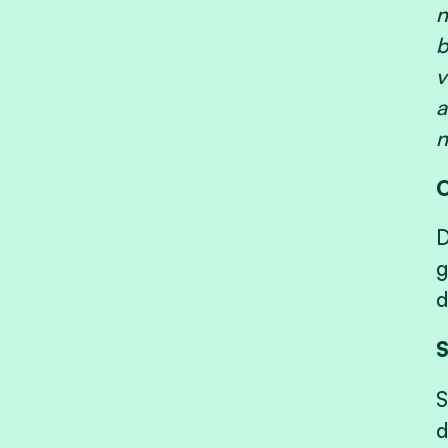
n
b
v
a
n
O
D
g
d
S
S
d