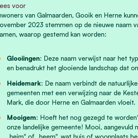
ees voor
nwoners van Galmaarden, Gooik en Herne kunne
ovember 2023 stemmen op de nieuwe naam van
amen, waarop gestemd kan worden:
Glooiingen
: Deze naam verwijst naar het ty
en benadrukt het glooiende landschap dat o
Heidemark
: De naam verbindt de natuurlijk
gemeenten met een verwijzing naar de Kester
Mark, die door Herne en Galmaarden vloeit.
Mooigem
: Hoeft het nog gezegd te worden
onze landelijke gemeente! Mooi, aangevuld 
„heim" of „heem", wat huis of woonplaats be