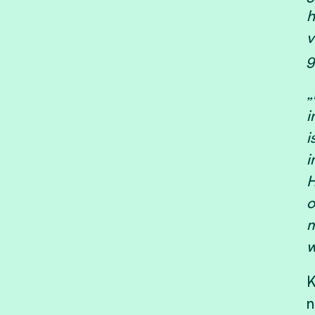
h
v
g
„
i
i
i
H
o
m
w
K