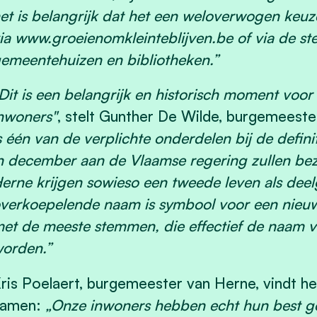
et is belangrijk dat het een weloverwogen keuz
ia www.groeienomkleinteblijven.be of via de st
emeentehuizen en bibliotheken.”
Dit is een belangrijk en historisch moment vo
nwoners"
, stelt Gunther De Wilde, burgemeest
s één van de verplichte onderdelen bij de definit
n december aan de Vlaamse regering zullen be
erne krijgen sowieso een tweede leven als dee
verkoepelende naam is symbool voor een nieuw 
et de meeste stemmen, die effectief de naam 
orden.”
ris Poelaert, burgemeester van Herne, vindt he
namen:
„Onze inwoners hebben echt hun best g