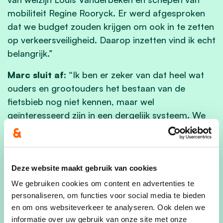
mobiliteit Regine Rooryck. Er werd afgesproken
dat we budget zouden krijgen om ook in te zetten
op verkeersveiligheid. Daarop inzetten vind ik echt
belangrijk.”
Marc sluit af:
“Ik ben er zeker van dat heel wat
ouders en grootouders het bestaan van de
fietsbieb nog niet kennen, maar wel
geïnteresseerd zijn in een dergelijk systeem. We
zijn vorig jaar goed van start gegaan, maar ik
geloof dat het alleen nog beter zal worden.”
Bedankt Marc en Ingrid en alvast veel succes
Deze website maakt gebruik van cookies
toegewenst!
We gebruiken cookies om content en advertenties te
personaliseren, om functies voor social media te bieden
en om ons websiteverkeer te analyseren. Ook delen we
Algemene info:
informatie over uw gebruik van onze site met onze