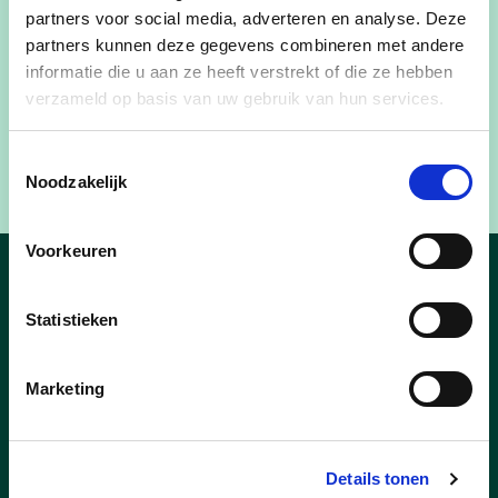
partners voor social media, adverteren en analyse. Deze
De fietsbieb zal na het winterverlof terug open zijn
partners kunnen deze gegevens combineren met andere
op 3 februari tussen 09u en 11u30. Vanaf dan kan
informatie die u aan ze heeft verstrekt of die ze hebben
verzameld op basis van uw gebruik van hun services.
je elke eerste zaterdag van de maand langskomen
tijdens de openingsuren in de Hoogstraat 46 in
Toestemmingsselectie
Deerlijk.
Noodzakelijk
Voorkeuren
Nieuws
Statistieken
Marketing
Details tonen