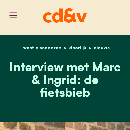
west-vlaanderen
home
deerlijk
interview met marc & ingr
nieuws
Interview met Marc
& Ingrid: de
fietsbieb