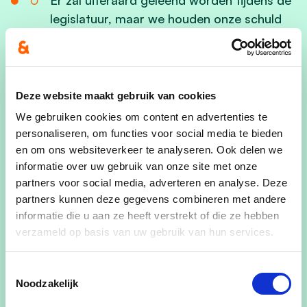
legislatuur, maar we houden onze schuld
onder de 1000 euro per inwoner. De
schuldgraad
blijft daarmee
onder
controle
en blijft duidelijk onder het
gemiddelde van de Vlaamse steden en
Deze website maakt gebruik van cookies
gemeenten.
We gebruiken cookies om content en advertenties te
personaliseren, om functies voor social media te bieden
en om ons websiteverkeer te analyseren. Ook delen we
Ook de structurele draagkracht van de
informatie over uw gebruik van onze site met onze
geplande investeringen (= de
partners voor social media, adverteren en analyse. Deze
autofinancieringsmarge) blijft sterk positief
partners kunnen deze gegevens combineren met andere
en biedt alle garanties voor toekomstige
informatie die u aan ze heeft verstrekt of die ze hebben
investeringsdossiers in een volgende
verzameld op basis van uw gebruik van hun services.
legislatuur.
Toestemmingsselectie
Noodzakelijk
(
Autofinancieringsmarge
: Dit cijfer