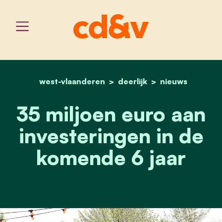
west-vlaanderen
home
deerlijk
35 miljoen euro aan inve
nieuws
35 miljoen euro aan
investeringen in de
komende 6 jaar