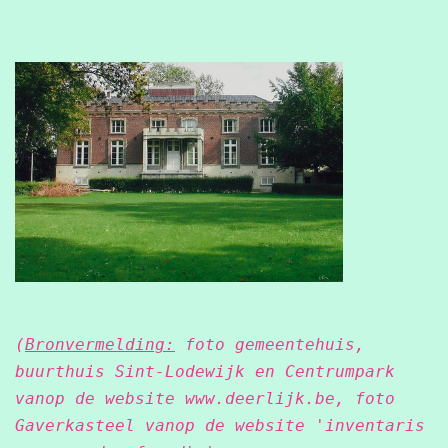
(
Bronvermelding:
foto gemeentehuis,
buurthuis Sint-Lodewijk en Centrumpark
vanop de website www.deerlijk.be, foto
Gaverkasteel vanop de website 'inventaris