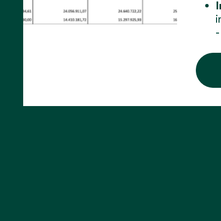
I
i
-