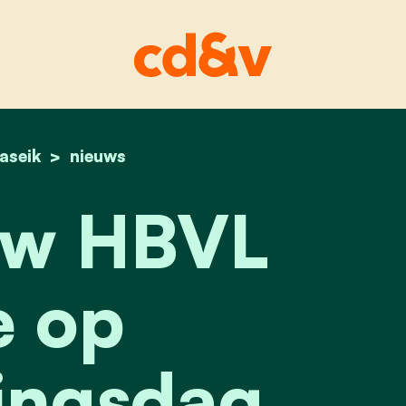
aseik
home
interview hbvl live verkiezingsdag
nieuws
ew HBVL
e op
ingsdag