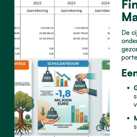
Fi
Ma
De ci
onder
gezo
port
Een
G
s
v
M
s