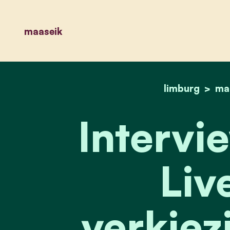
maaseik
limburg
ma
Intervi
Liv
verkiez