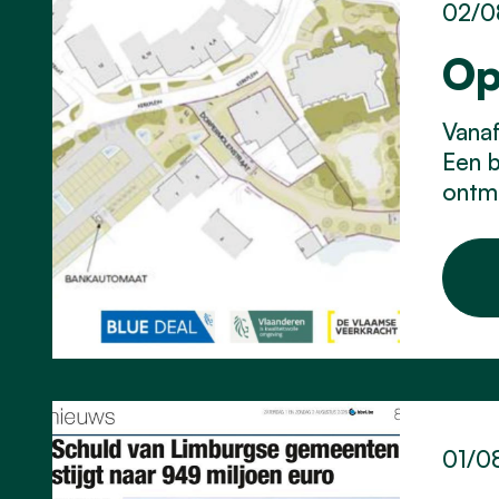
02/0
Op
Vanaf
Een b
ontmo
01/0