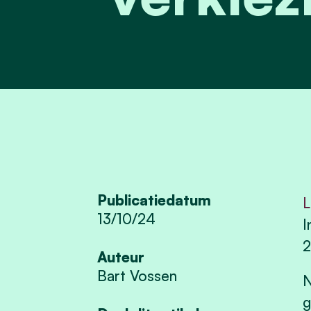
Publicatiedatum
L
13/10/24
I
Auteur
Bart Vossen
N
g