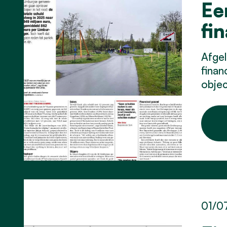
Ee
fi
Afgel
finan
objec
01/0